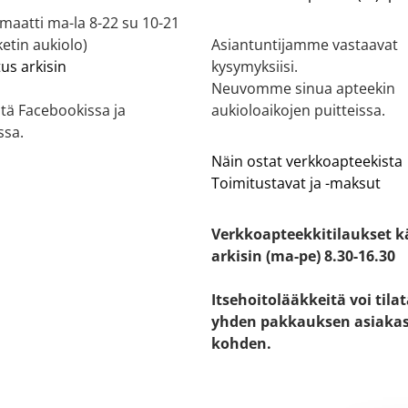
aatti ma-la 8-22 su 10-21
etin aukiolo)
Asiantuntijamme vastaavat
tus arkisin
kysymyksiisi.
Neuvomme sinua apteekin
tä Facebookissa ja
aukioloaikojen puitteissa.
ssa.
Näin ostat verkkoapteekista
Toimitustavat ja -maksut
Verkkoapteekkitilaukset k
arkisin (ma-pe) 8.30-16.30
Itsehoitolääkkeitä voi tila
yhden pakkauksen asiaka
kohden.