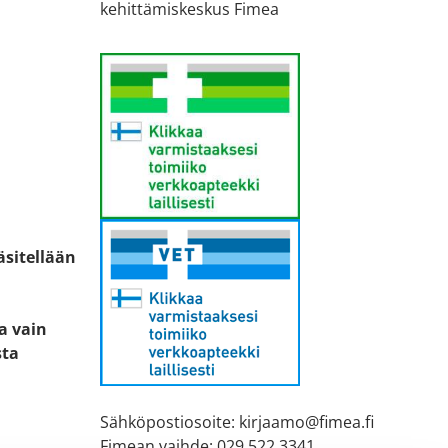
kehittämiskeskus Fimea
äsitellään
ta vain
sta
Sähköpostiosoite: kirjaamo@fimea.fi
Fimean vaihde: 029 522 3341