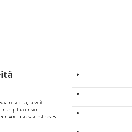
itä
aa reseptiä, ja voit
 sinun pitää ensin
lkeen voit maksaa ostoksesi.