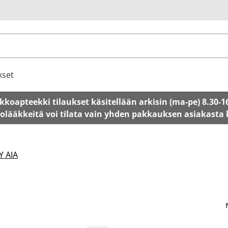
u
kset
kkoapteekki tilaukset käsitellään arkisin (ma-pe) 8.30-1
tolääkkeitä voi tilata vain yhden pakkauksen asiakasta
Y AIA