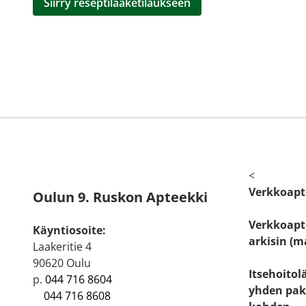
Siirry reseptilääketilaukseen
<
Verkkoapt
Oulun 9. Ruskon Apteekki
Verkkoapte
Käyntiosoite:
arkisin (m
Laakeritie 4
90620 Oulu
Itsehoitol
p.
044 716 8604
yhden pak
044 716 8608