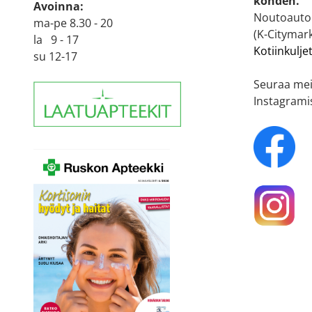
kohden.
Avoinna:
Noutoautom
ma-pe 8.30 - 20
(K-Citymark
la 9 - 17
Kotiinkulje
su 12-17
Seuraa mei
Instagrami