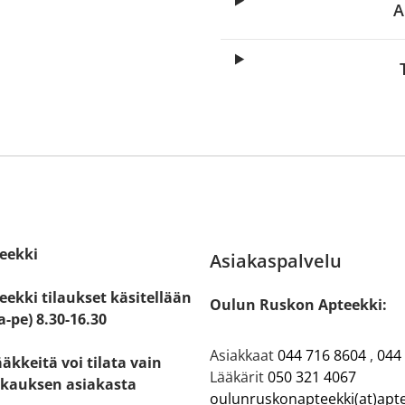
A
eekki
Asiakaspalvelu
ekki tilaukset käsitellään
Oulun Ruskon Apteekki:
a-pe) 8.30-16.30
Asiakkaat
044 716 8604
,
044
ääkkeitä voi tilata vain
Lääkärit
050 321 4067
kauksen asiakasta
oulunruskonapteekki(at)apte