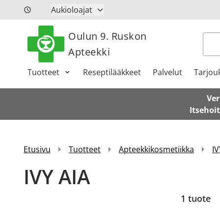
Siirry sisältöön
Aukioloajat
Oulun 9. Ruskon
Hak
Apteekki
Tuotteet
Reseptilääkkeet
Palvelut
Tarjou
Ver
Itsehoi
Etusivu
Tuotteet
Apteekkikosmetiikka
IV
IVY AIA
1 tuote