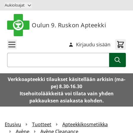
Siirry sisältöön
Aukioloajat
Oulun 9. Ruskon Apteekki
Kirjaudu sisään
Haku
Verkkoapteekki tilaukset käsitellään arkisin (ma-
pe) 8.30-16.30
Itsehoitolääkkeitä voi tilata vain yhden
pakkauksen asiakasta kohden.
Etusivu
Tuotteet
Apteekkikosmetiikka
Avène
Avène Cleanance