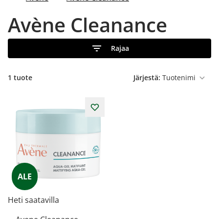
Avène Cleanance
Rajaa
1 tuote
Järjestä:
ALE
Heti saatavilla