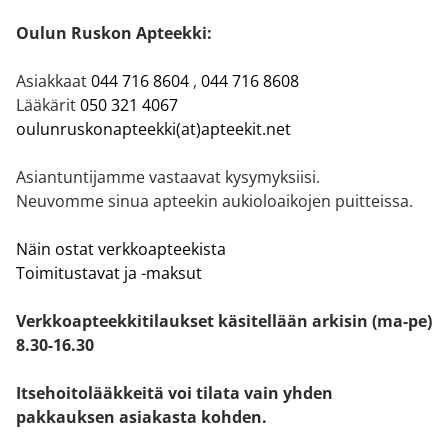
Oulun Ruskon Apteekki:
Asiakkaat
044 716 8604
,
044 716 8608
Lääkärit
050 321 4067
oulunruskonapteekki(at)apteekit.net
Asiantuntijamme vastaavat kysymyksiisi.
Neuvomme sinua apteekin aukioloaikojen puitteissa.
Näin ostat verkkoapteekista
Toimitustavat ja -maksut
Verkkoapteekkitilaukset käsitellään arkisin (ma-pe)
8.30-16.30
Itsehoitolääkkeitä voi tilata vain yhden
pakkauksen asiakasta kohden.