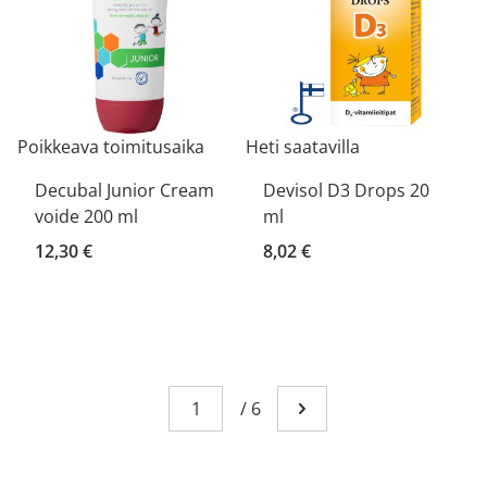
Poikkeava toimitusaika
Heti saatavilla
Decubal Junior Cream
Devisol D3 Drops 20
voide 200 ml
ml
12,30 €
8,02 €
Sivu
You're currently reading page 1
/
6
Mene seuraavalle sivull