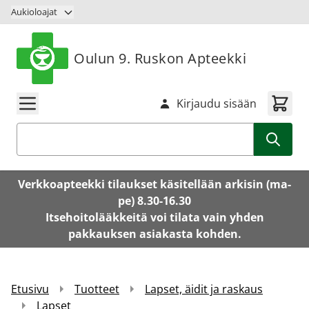
Siirry sisältöön
Aukioloajat
Oulun 9. Ruskon Apteekki
Kirjaudu sisään
Haku
Verkkoapteekki tilaukset käsitellään arkisin (ma-
pe) 8.30-16.30
Itsehoitolääkkeitä voi tilata vain yhden
pakkauksen asiakasta kohden.
Etusivu
Tuotteet
Lapset, äidit ja raskaus
Lapset