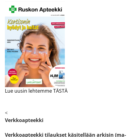
Lue uusin lehtemme TÄSTÄ
<
Verkkoapteekki
Verkkoapteekki tilaukset käsitellään arkisin (ma-