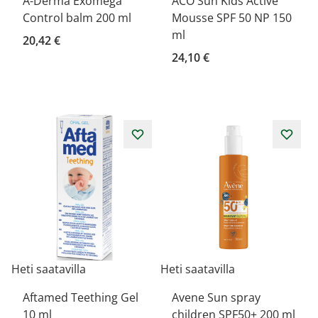
A-Derma Exomega
ACO Sun Kids Active
Control balm 200 ml
Mousse SPF 50 NP 150
ml
20,42 €
24,10 €
Heti saatavilla
Heti saatavilla
Aftamed Teething Gel
Avene Sun spray
10 ml
children SPF50+ 200 ml