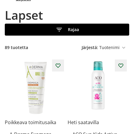
Lapset
Rajaa
89
tuotetta
Järjestä:
Poikkeava toimitusaika
Heti saatavilla