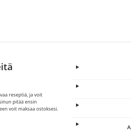
itä
aa reseptiä, ja voit
 sinun pitää ensin
lkeen voit maksaa ostoksesi.
A