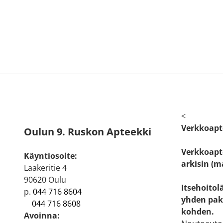
<
Verkkoapt
Oulun 9. Ruskon Apteekki
Verkkoapte
Käyntiosoite:
arkisin (m
Laakeritie 4
90620 Oulu
Itsehoitol
p.
044 716 8604
yhden pak
044 716 8608
kohden.
Avoinna: