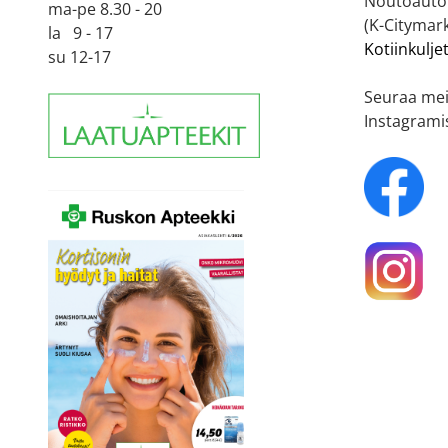
Noutoautom
ma-pe 8.30 - 20
(K-Citymark
la 9 - 17
Kotiinkulje
su 12-17
Seuraa mei
Instagrami