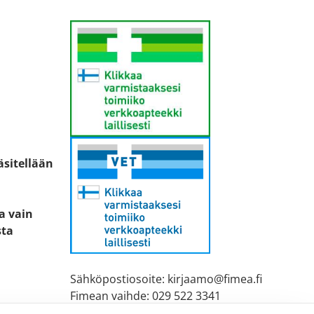
äsitellään
ta vain
sta
Sähköpostiosoite: kirjaamo@fimea.fi
Fimean vaihde: 029 522 3341