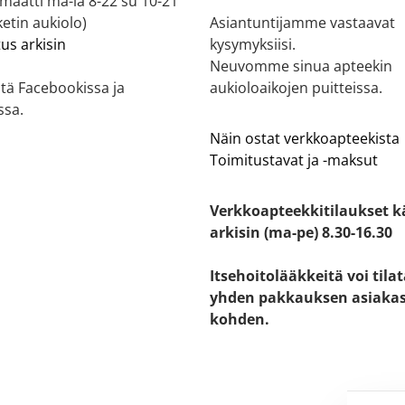
aatti ma-la 8-22 su 10-21
etin aukiolo)
Asiantuntijamme vastaavat
tus arkisin
kysymyksiisi.
Neuvomme sinua apteekin
tä Facebookissa ja
aukioloaikojen puitteissa.
ssa.
Näin ostat verkkoapteekista
Toimitustavat ja -maksut
Verkkoapteekkitilaukset k
arkisin (ma-pe) 8.30-16.30
Itsehoitolääkkeitä voi tila
yhden pakkauksen asiaka
kohden.