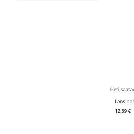
Heti saatav
Lansinoh
12,59 €