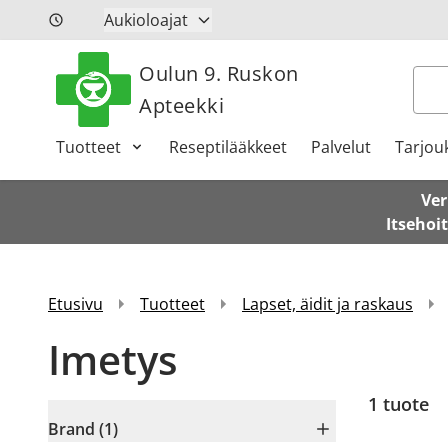
Siirry sisältöön
Aukioloajat
Oulun 9. Ruskon
Hak
Apteekki
Tuotteet
Reseptilääkkeet
Palvelut
Tarjou
Ver
Itsehoi
Etusivu
Tuotteet
Lapset, äidit ja raskaus
Imetys
1 tuote
Brand (1)