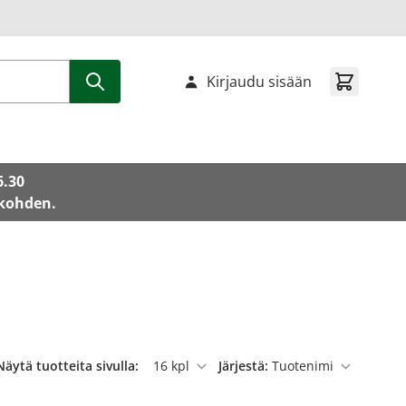
Kirjaudu sisään
6.30
 kohden.
Näytä tuotteita sivulla:
Järjestä:
per sivu