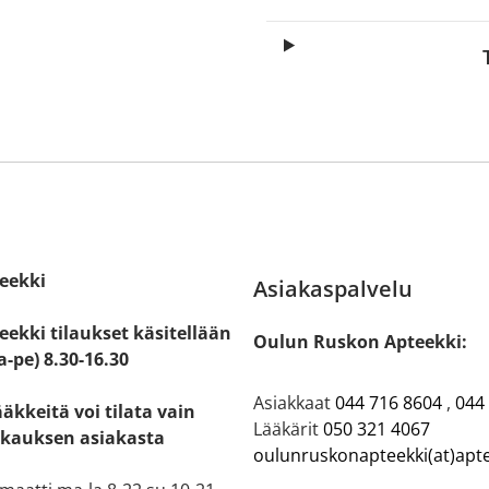
eekki
Asiakaspalvelu
ekki tilaukset käsitellään
Oulun Ruskon Apteekki:
a-pe) 8.30-16.30
Asiakkaat
044 716 8604
,
044
ääkkeitä voi tilata vain
Lääkärit
050 321 4067
kauksen asiakasta
oulunruskonapteekki(at)apte