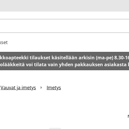
u
kset
kkoapteekki tilaukset käsitellään arkisin (ma-pe) 8.30-1
tolääkkeitä voi tilata vain yhden pakkauksen asiakasta
Vauvat ja imetys
Imetys