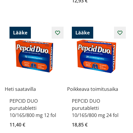
12,93 €
Lääke
Lääke
Heti saatavilla
Poikkeava toimitusaika
PEPCID DUO
PEPCID DUO
purutabletti
purutabletti
10/165/800 mg 12 fol
10/165/800 mg 24 fol
11,40 €
18,85 €