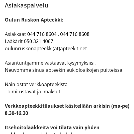
Asiakaspalvelu
Oulun Ruskon Apteekki:
Asiakkaat
044 716 8604
,
044 716 8608
Lääkärit
050 321 4067
oulunruskonapteekki(at)apteekit.net
Asiantuntijamme vastaavat kysymyksiisi.
Neuvomme sinua apteekin aukioloaikojen puitteissa.
Näin ostat verkkoapteekista
Toimitustavat ja -maksut
Verkkoapteekkitilaukset käsitellään arkisin (ma-pe)
8.30-16.30
Itsehoitolääkkeitä voi tilata vain yhden