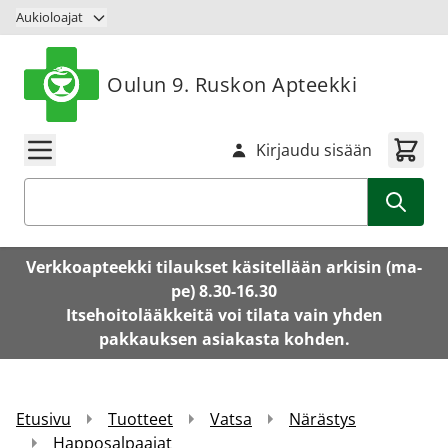
Siirry sisältöön
Aukioloajat
Oulun 9. Ruskon Apteekki
Kirjaudu sisään
Haku
Verkkoapteekki tilaukset käsitellään arkisin (ma-
pe) 8.30-16.30
Itsehoitolääkkeitä voi tilata vain yhden
pakkauksen asiakasta kohden.
Etusivu
Tuotteet
Vatsa
Närästys
Happosalpaajat