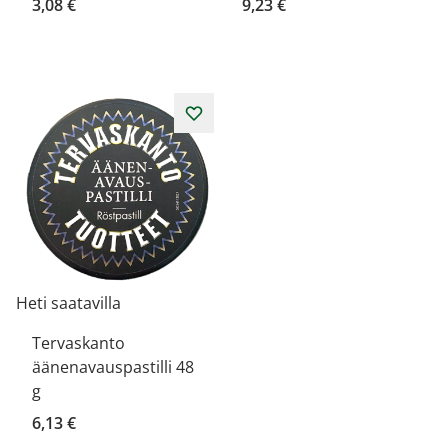
3,08 €
9,23 €
Heti saatavilla
Tervaskanto
äänenavauspastilli 48
g
6,13 €