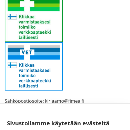
Sähköpostiosoite: kirjaamo@fimea.fi
Fimean vaihde: 029 522 3341
Sivustollamme käytetään evästeitä