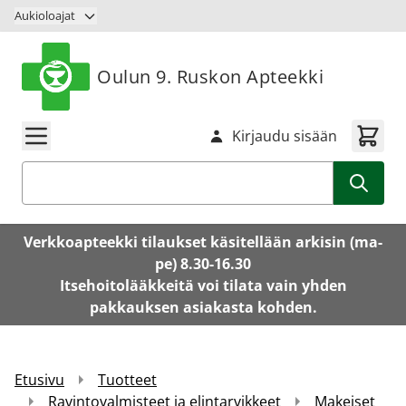
Siirry sisältöön
Aukioloajat
Oulun 9. Ruskon Apteekki
Kirjaudu sisään
Haku
Verkkoapteekki tilaukset käsitellään arkisin (ma-
pe) 8.30-16.30
Itsehoitolääkkeitä voi tilata vain yhden
pakkauksen asiakasta kohden.
Etusivu
Tuotteet
Ravintovalmisteet ja elintarvikkeet
Makeiset