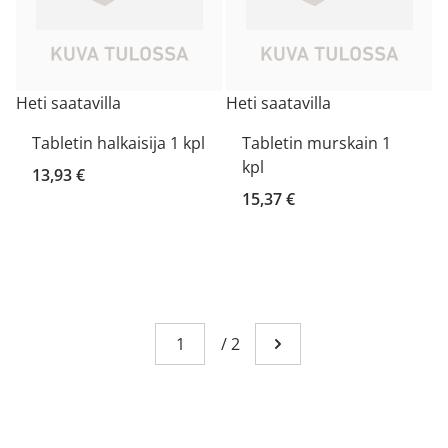
Heti saatavilla
Heti saatavilla
Tabletin halkaisija 1 kpl
Tabletin murskain 1
kpl
13,93 €
15,37 €
Sivu
You're currently reading page 1
/
2
Mene seuraavalle sivull