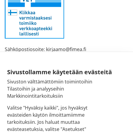
Sähköpostiosoite: kirjaamo@fimea.fi
Fimean vaihde: 029 522 3341
Sivustollamme käytetään evästeitä
Sivuston välttämättömiin toimintoihin
Tilastoihin ja analyyseihin
Markkinointitarkoituksiin
Valitse "Hyväksy kaikki", jos hyväksyt
evästeiden käytön ilmoittamiimme
tarkoituksiin. Jos haluat muuttaa
evästeasetuksia, valitse "Asetukset"