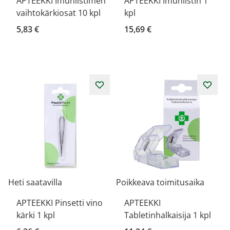
APTEEKKI Imuniistimen
APTEEKKI Imuniistin 1
vaihtokärkiosat 10 kpl
kpl
5,83 €
15,69 €
Heti saatavilla
Poikkeava toimitusaika
APTEEKKI Pinsetti vino
APTEEKKI
kärki 1 kpl
Tabletinhalkaisija 1 kpl