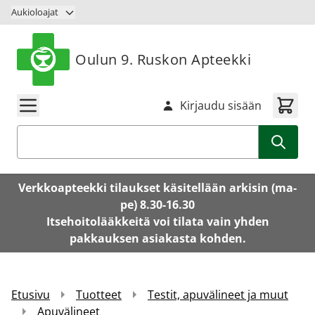
Siirry sisältöön
Aukioloajat
Oulun 9. Ruskon Apteekki
Kirjaudu sisään
Haku
Verkkoapteekki tilaukset käsitellään arkisin (ma-
pe) 8.30-16.30
Itsehoitolääkkeitä voi tilata vain yhden
pakkauksen asiakasta kohden.
Etusivu
Tuotteet
Testit, apuvälineet ja muut
Apuvälineet