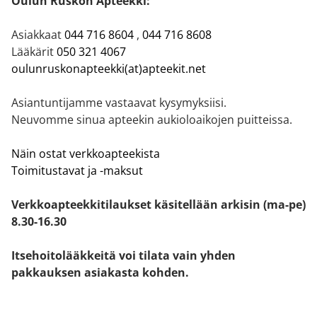
Oulun Ruskon Apteekki:
Asiakkaat
044 716 8604
,
044 716 8608
Lääkärit
050 321 4067
oulunruskonapteekki(at)apteekit.net
Asiantuntijamme vastaavat kysymyksiisi.
Neuvomme sinua apteekin aukioloaikojen puitteissa.
Näin ostat verkkoapteekista
Toimitustavat ja -maksut
Verkkoapteekkitilaukset käsitellään arkisin (ma-pe)
8.30-16.30
Itsehoitolääkkeitä voi tilata vain yhden
pakkauksen asiakasta kohden.