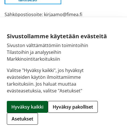
Sähköpostiosoite: kirjaamo@fimea.fi
Fimean vaihde: 029 522 3341
Sivustollamme käytetään evästeitä
Sivuston välttämättömiin toimintoihin
Tilastoihin ja analyyseihin
Markkinointitarkoituksiin
Valitse "Hyväksy kaikki", jos hyväksyt
evästeiden käytön ilmoittamiimme
tarkoituksiin. Jos haluat muuttaa
evästeasetuksia, valitse "Asetukset"
© 2026 Oulun 9. Ruskon Apteekki |
Crasman eApteekki
Hyväksy kaikki
Hyväksy pakolliset
Hallitse evästeitä
Asetukset