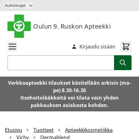
Siirry sisältöön
Aukioloajat
Oulun 9. Ruskon Apteekki
Kirjaudu sisään
Haku
Verkkoapteekki tilaukset käsitellään arkisin (ma-
pe) 8.30-16.30
Itsehoitolääkkeitä voi tilata vain yhden
pakkauksen asiakasta kohden.
Etusivu
Tuotteet
Apteekkikosmetiikka
Vichy
Dermablend