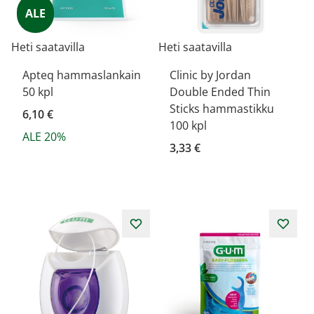
ALE
Heti saatavilla
Heti saatavilla
Apteq hammaslankain
Clinic by Jordan
50 kpl
Double Ended Thin
Sticks hammastikku
6,10 €
100 kpl
ALE 20%
3,33 €