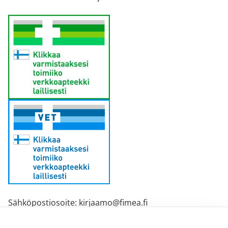
Sähköpostiosoite: kirjaamo@fimea.fi
Fimean vaihde: 029 522 3341