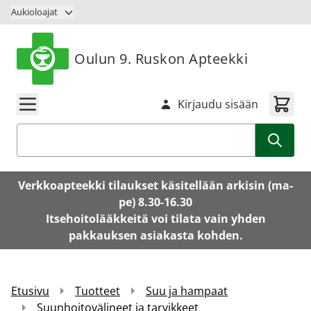
Siirry sisältöön
Aukioloajat
Oulun 9. Ruskon Apteekki
Kirjaudu sisään
Haku
Verkkoapteekki tilaukset käsitellään arkisin (ma-
pe) 8.30-16.30
Itsehoitolääkkeitä voi tilata vain yhden
pakkauksen asiakasta kohden.
Etusivu
Tuotteet
Suu ja hampaat
Suunhoitovälineet ja tarvikkeet