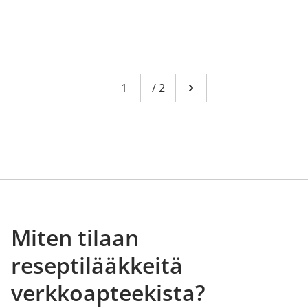
Sivu
You're currently reading page 1
/
2
Mene seuraavalle sivull
Miten tilaan
reseptilääkkeitä
verkkoapteekista?