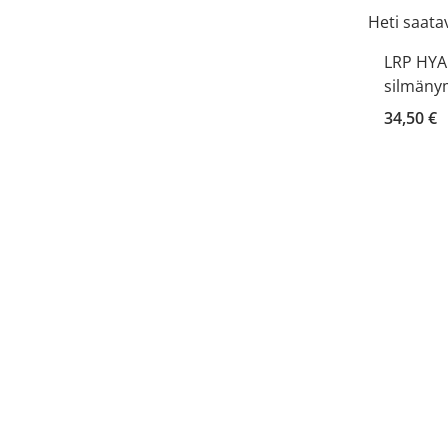
Heti saatav
LRP HYA
silmäny
34,50 €