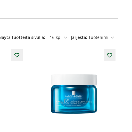
Näytä tuotteita sivulla:
Järjestä:
per sivu