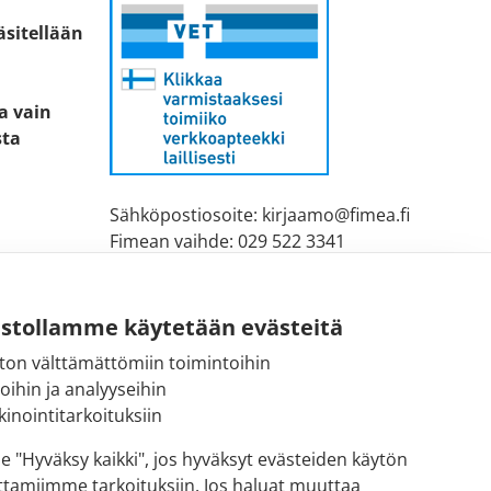
äsitellään
ta vain
sta
Sähköpostiosoite: kirjaamo@fimea.fi
Fimean vaihde: 029 522 3341
ustollamme käytetään evästeitä
ton välttämättömiin toimintoihin
toihin ja analyyseihin
inointitarkoituksiin
se "Hyväksy kaikki", jos hyväksyt evästeiden käytön
ttamiimme tarkoituksiin. Jos haluat muuttaa