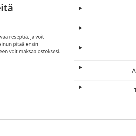
itä
aa reseptiä, ja voit
 sinun pitää ensin
lkeen voit maksaa ostoksesi.
A