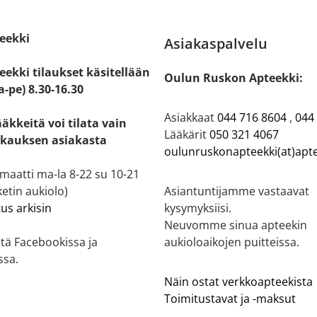
eekki
Asiakaspalvelu
ekki tilaukset käsitellään
Oulun Ruskon Apteekki:
a-pe) 8.30-16.30
Asiakkaat
044 716 8604
,
044
ääkkeitä voi tilata vain
Lääkärit
050 321 4067
kauksen asiakasta
oulunruskonapteekki(at)apte
aatti ma-la 8-22 su 10-21
etin aukiolo)
Asiantuntijamme vastaavat
tus arkisin
kysymyksiisi.
Neuvomme sinua apteekin
tä Facebookissa ja
aukioloaikojen puitteissa.
ssa.
Näin ostat verkkoapteekista
Toimitustavat ja -maksut