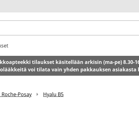
u
kset
kkoapteekki tilaukset käsitellään arkisin (ma-pe) 8.30-1
tolääkkeitä voi tilata vain yhden pakkauksen asiakasta
a Roche-Posay
Hyalu B5