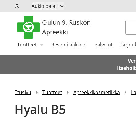
Siirry sisältöön
Aukioloajat
Oulun 9. Ruskon
Hak
Apteekki
Tuotteet
Reseptilääkkeet
Palvelut
Tarjou
Ver
Itsehoi
Etusivu
Tuotteet
Apteekkikosmetiikka
L
Hyalu B5