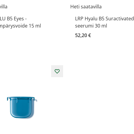
illa
Heti saatavilla
LU B5 Eyes -
LRP Hyalu B5 Suractivated
mpärysvoide 15 ml
seerumi 30 ml
52,20 €