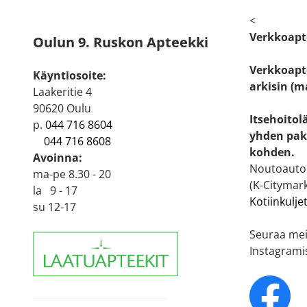
<
Verkkoapt
Oulun 9. Ruskon Apteekki
Verkkoapte
Käyntiosoite:
arkisin (m
Laakeritie 4
90620 Oulu
Itsehoitol
p.
044 716 8604
yhden pak
044 716 8608
kohden.
Avoinna:
Noutoautom
ma-pe 8.30 - 20
(K-Citymark
la 9 - 17
Kotiinkulje
su 12-17
Seuraa mei
Instagrami