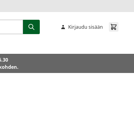
Kirjaudu sisään
6.30
 kohden.