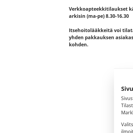
Verkkoapteekkitilaukset k
arkisin (ma-pe) 8.30-16.30
Itsehoitolääkkeitä voi tila
yhden pakkauksen asiaka
kohden.
Siv
Sivus
Tilas
Markk
Valit
ilmoi