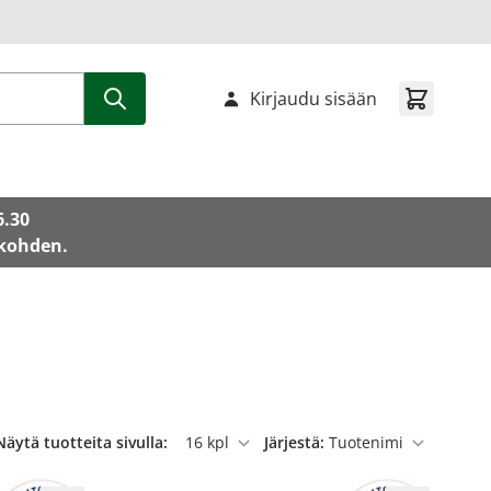
Kirjaudu sisään
6.30
 kohden.
Näytä tuotteita sivulla:
Järjestä:
per sivu