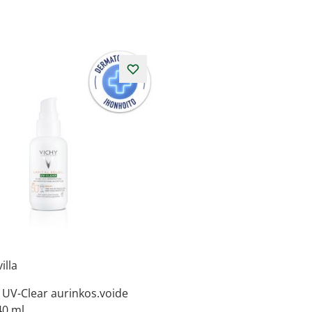
illa
 UV-Clear aurinkos.voide
40 ml