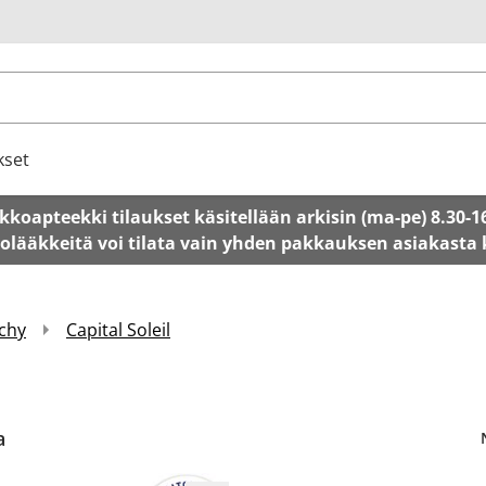
u
kset
kkoapteekki tilaukset käsitellään arkisin (ma-pe) 8.30-1
tolääkkeitä voi tilata vain yhden pakkauksen asiakasta
chy
Capital Soleil
a