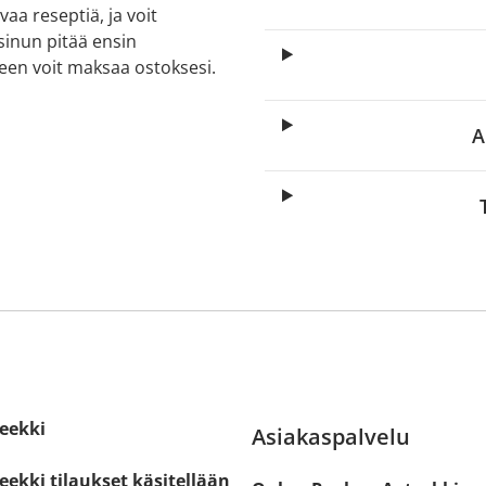
aa reseptiä, ja voit
 sinun pitää ensin
lkeen voit maksaa ostoksesi.
A
eekki
Asiakaspalvelu
ekki tilaukset käsitellään