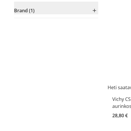
Brand (1)
Heti saatav
Vichy C
aurinko
28,80 €