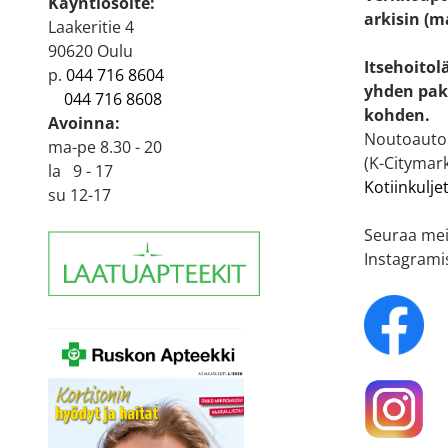
Käyntiosoite:
arkisin (m
Laakeritie 4
90620 Oulu
Itsehoitol
p.
044 716 8604
yhden pak
044 716 8608
kohden.
Avoinna:
Noutoautom
ma-pe 8.30 - 20
(K-Citymark
la 9 - 17
Kotiinkulje
su 12-17
Seuraa mei
Instagrami