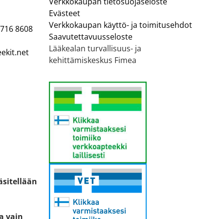
Verkkokaupan tietosuojaseloste
Evästeet
Verkkokaupan käyttö- ja toimitusehdot
 716 8608
Saavutettavuusseloste
Lääkealan turvallisuus- ja
ekit.net
kehittämiskeskus Fimea
äsitellään
ta vain