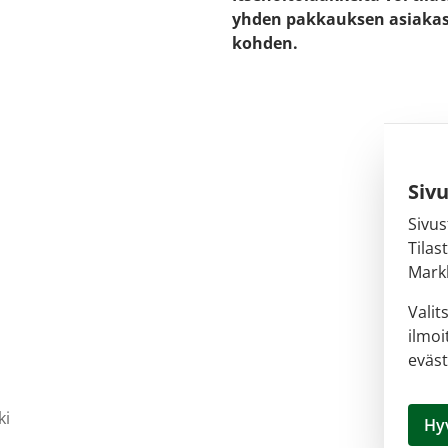
yhden pakkauksen asiaka
kohden.
Siv
Sivus
Tilas
Markk
Valit
ilmoi
eväst
ki
Hy