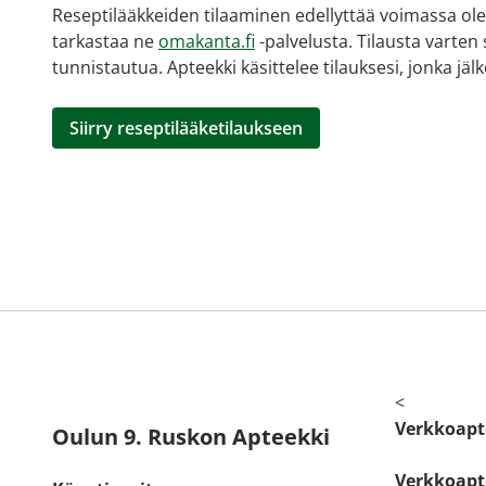
Reseptilääkkeiden tilaaminen edellyttää voimassa olev
tarkastaa ne
omakanta.fi
-palvelusta. Tilausta varten
tunnistautua. Apteekki käsittelee tilauksesi, jonka jä
Siirry reseptilääketilaukseen
<
Verkkoapt
Oulun 9. Ruskon Apteekki
Verkkoapte