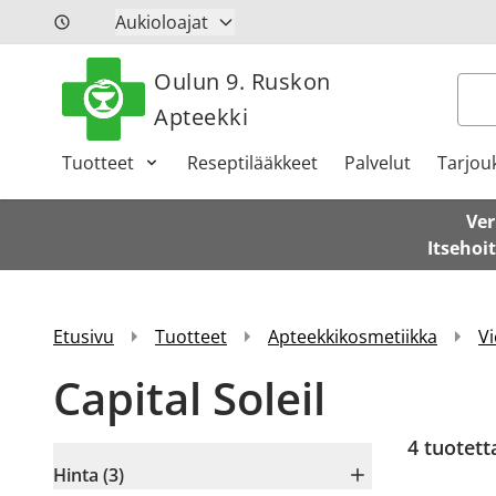
Siirry sisältöön
Aukioloajat
Oulun 9. Ruskon
Hak
Apteekki
Tuotteet
Reseptilääkkeet
Palvelut
Tarjou
Ver
Itsehoi
Etusivu
Tuotteet
Apteekkikosmetiikka
Vi
Capital Soleil
4
tuotett
Hinta (3)