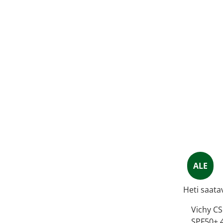
ALE
Heti saatav
Vichy CS
SPF50+ 