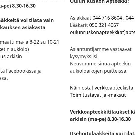
Oulun Ruskon Apteekki:
a-pe) 8.30-16.30
Asiakkaat
044 716 8604
,
044
ääkkeitä voi tilata vain
Lääkärit
050 321 4067
kauksen asiakasta
oulunruskonapteekki(at)apte
aatti ma-la 8-22 su 10-21
etin aukiolo)
Asiantuntijamme vastaavat
tus arkisin
kysymyksiisi.
Neuvomme sinua apteekin
tä Facebookissa ja
aukioloaikojen puitteissa.
ssa.
Näin ostat verkkoapteekista
Toimitustavat ja -maksut
Verkkoapteekkitilaukset k
arkisin (ma-pe) 8.30-16.30
Itsehoitolääkkeitä voi tila