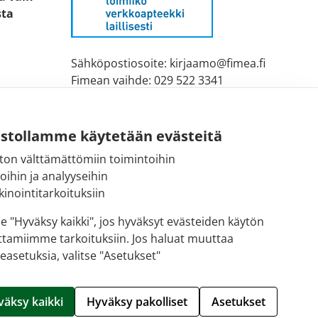
sta
Sähköpostiosoite: kirjaamo@fimea.fi
Fimean vaihde: 029 522 3341
ustollamme käytetään evästeitä
ton välttämättömiin toimintoihin
toihin ja analyyseihin
inointitarkoituksiin
se "Hyväksy kaikki", jos hyväksyt evästeiden käytön
ttamiimme tarkoituksiin. Jos haluat muuttaa
easetuksia, valitse "Asetukset"
Hallitse evästeitä
väksy kaikki
Hyväksy pakolliset
Asetukset