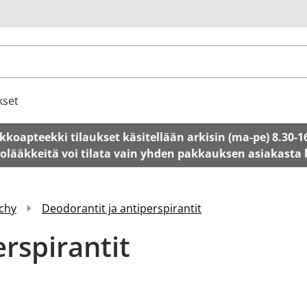
u
kset
kkoapteekki tilaukset käsitellään arkisin (ma-pe) 8.30-1
tolääkkeitä voi tilata vain yhden pakkauksen asiakasta
chy
Deodorantit ja antiperspirantit
rspirantit