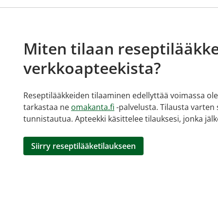
Miten tilaan reseptilääkke
verkkoapteekista?
Reseptilääkkeiden tilaaminen edellyttää voimassa olev
tarkastaa ne
omakanta.fi
-palvelusta. Tilausta varten
tunnistautua. Apteekki käsittelee tilauksesi, jonka jä
Siirry reseptilääketilaukseen