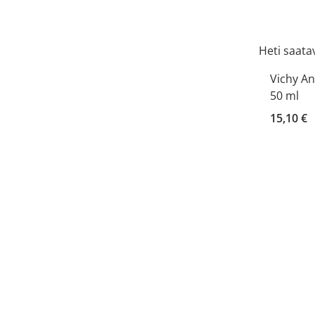
Heti saatav
Vichy An
50 ml
15,10 €