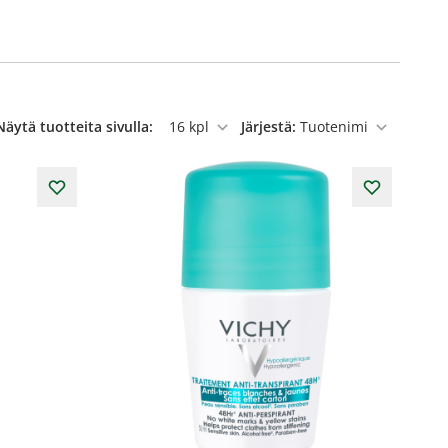
Näytä tuotteita sivulla:
Järjestä:
per sivu