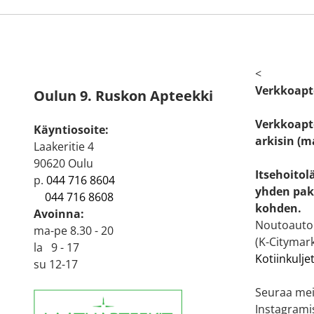
<
Verkkoapt
Oulun 9. Ruskon Apteekki
Verkkoapte
Käyntiosoite:
arkisin (m
Laakeritie 4
90620 Oulu
Itsehoitol
p.
044 716 8604
yhden pak
044 716 8608
kohden.
Avoinna:
Noutoautom
ma-pe 8.30 - 20
(K-Citymark
la 9 - 17
Kotiinkulje
su 12-17
Seuraa mei
Instagrami