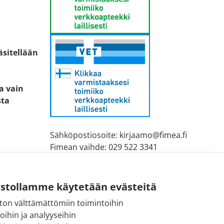
äsitellään
ta vain
sta
Sähköpostiosoite: kirjaamo@fimea.fi
Fimean vaihde: 029 522 3341
ustollamme käytetään evästeitä
ton välttämättömiin toimintoihin
toihin ja analyyseihin