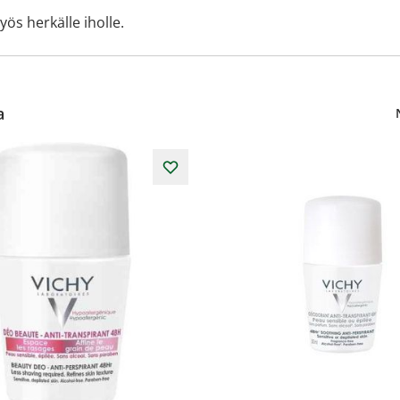
yös herkälle iholle.
a