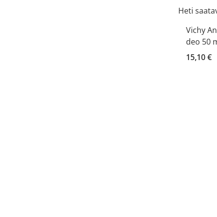
Heti saatav
Vichy An
deo 50 
15,10 €