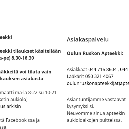
eekki
Asiakaspalvelu
ekki tilaukset käsitellään
Oulun Ruskon Apteekki:
a-pe) 8.30-16.30
Asiakkaat
044 716 8604
,
044
ääkkeitä voi tilata vain
Lääkärit
050 321 4067
kauksen asiakasta
oulunruskonapteekki(at)apte
aatti ma-la 8-22 su 10-21
etin aukiolo)
Asiantuntijamme vastaavat
tus arkisin
kysymyksiisi.
Neuvomme sinua apteekin
tä Facebookissa ja
aukioloaikojen puitteissa.
ssa.