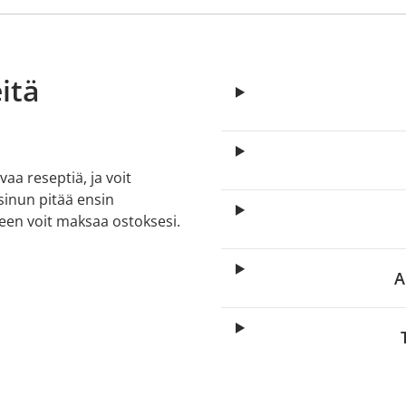
itä
aa reseptiä, ja voit
 sinun pitää ensin
lkeen voit maksaa ostoksesi.
A