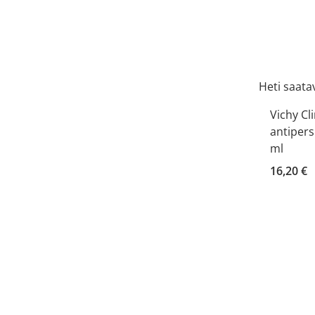
Heti saatav
Vichy Cl
antipers
ml
16,20 €