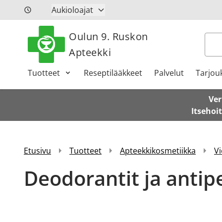
Siirry sisältöön
Aukioloajat
Oulun 9. Ruskon
Hak
Apteekki
Tuotteet
Reseptilääkkeet
Palvelut
Tarjou
Ver
Itsehoi
Etusivu
Tuotteet
Apteekkikosmetiikka
Vi
Deodorantit ja antipe