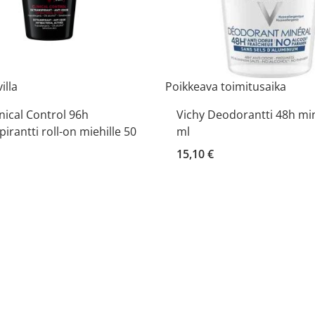
illa
Poikkeava toimitusaika
inical Control 96h
Vichy Deodorantti 48h min
pirantti roll-on miehille 50
ml
15,10 €