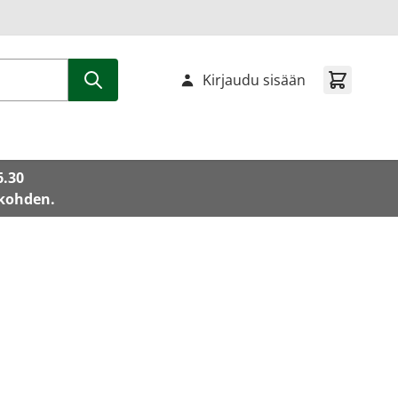
Kirjaudu sisään
6.30
 kohden.