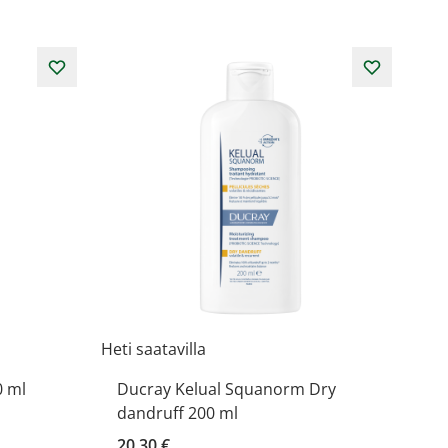
Heti saatavilla
0 ml
Ducray Kelual Squanorm Dry
dandruff 200 ml
20,30 €