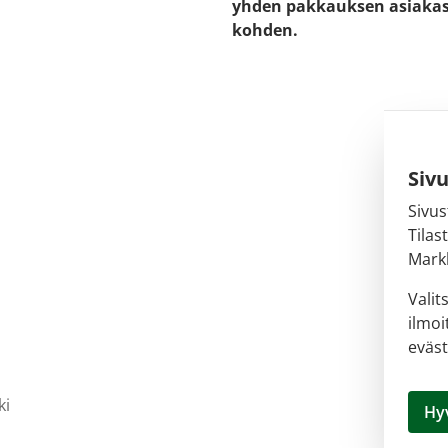
yhden pakkauksen asiaka
kohden.
Siv
Sivus
Tilas
Markk
Valit
ilmoi
eväst
ki
Hy