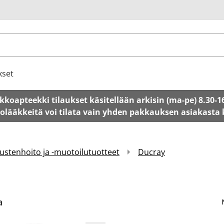
u
kset
kkoapteekki tilaukset käsitellään arkisin (ma-pe) 8.30-1
tolääkkeitä voi tilata vain yhden pakkauksen asiakasta
ustenhoito ja -muotoilutuotteet
Ducray
a