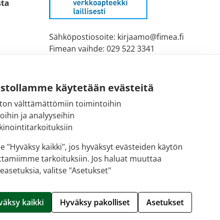
sta
Sähköpostiosoite: kirjaamo@fimea.fi
Fimean vaihde: 029 522 3341
ustollamme käytetään evästeitä
ton välttämättömiin toimintoihin
toihin ja analyyseihin
inointitarkoituksiin
se "Hyväksy kaikki", jos hyväksyt evästeiden käytön
ttamiimme tarkoituksiin. Jos haluat muuttaa
easetuksia, valitse "Asetukset"
Hallitse evästeitä
väksy kaikki
Hyväksy pakolliset
Asetukset