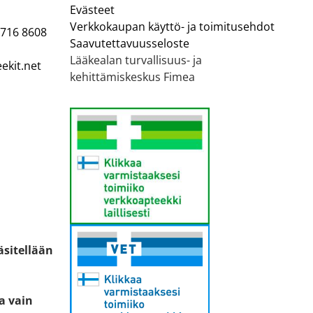
Evästeet
Verkkokaupan käyttö- ja toimitusehdot
 716 8608
Saavutettavuusseloste
Lääkealan turvallisuus- ja
ekit.net
kehittämiskeskus Fimea
äsitellään
ta vain