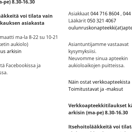
a-pe) 8.30-16.30
Asiakkaat
044 716 8604
,
044
ääkkeitä voi tilata vain
Lääkärit
050 321 4067
kauksen asiakasta
oulunruskonapteekki(at)apte
aatti ma-la 8-22 su 10-21
etin aukiolo)
Asiantuntijamme vastaavat
tus arkisin
kysymyksiisi.
Neuvomme sinua apteekin
tä Facebookissa ja
aukioloaikojen puitteissa.
ssa.
Näin ostat verkkoapteekista
Toimitustavat ja -maksut
Verkkoapteekkitilaukset k
arkisin (ma-pe) 8.30-16.30
Itsehoitolääkkeitä voi tila