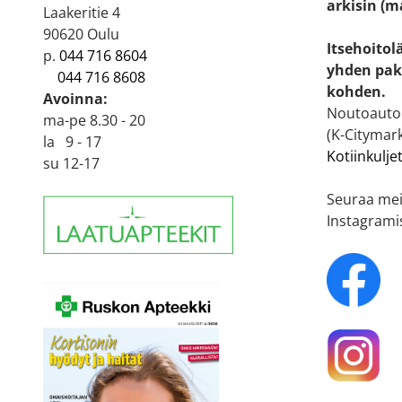
arkisin (m
Laakeritie 4
90620 Oulu
Itsehoitol
p.
044 716 8604
yhden pak
044 716 8608
kohden.
Avoinna:
Noutoautom
ma-pe 8.30 - 20
(K-Citymark
la 9 - 17
Kotiinkulje
su 12-17
Seuraa mei
Instagrami