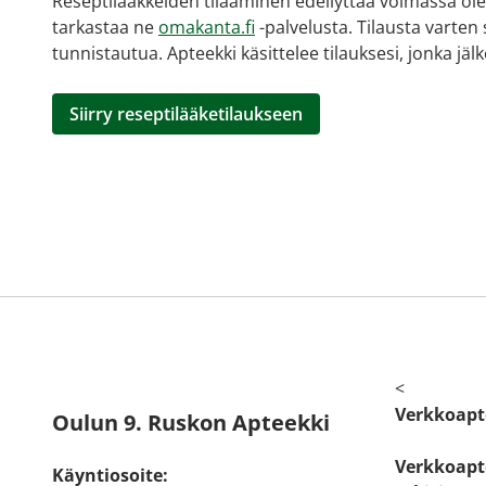
Reseptilääkkeiden tilaaminen edellyttää voimassa olev
tarkastaa ne
omakanta.fi
-palvelusta. Tilausta varten
tunnistautua. Apteekki käsittelee tilauksesi, jonka jä
Siirry reseptilääketilaukseen
<
Verkkoapt
Oulun 9. Ruskon Apteekki
Verkkoapte
Käyntiosoite: