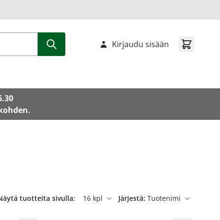
Kirjaudu sisään
6.30
 kohden.
Näytä tuotteita sivulla:
Järjestä:
per sivu