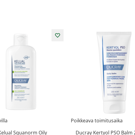
illa
Poikkeava toimitusaika
Kelual Squanorm Oily
Ducray Kertyol PSO Balm