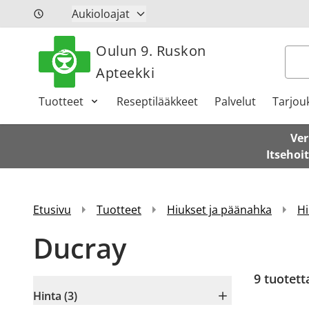
Siirry sisältöön
Aukioloajat
Oulun 9. Ruskon
Hak
Apteekki
Tuotteet
Reseptilääkkeet
Palvelut
Tarjou
Ver
Itsehoi
Etusivu
Tuotteet
Hiukset ja päänahka
Hi
Ducray
9
tuotett
Hinta (3)