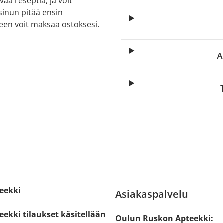
aa reseptiä, ja voit
 sinun pitää ensin
lkeen voit maksaa ostoksesi.
A
eekki
Asiakaspalvelu
ekki tilaukset käsitellään
Oulun Ruskon Apteekki: