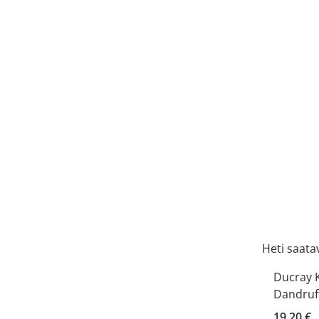
Heti saatav
Ducray K
Dandruf
19,20 €