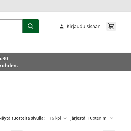
Kirjaudu sisään
6.30
 kohden.
Näytä tuotteita sivulla:
Järjestä:
per sivu