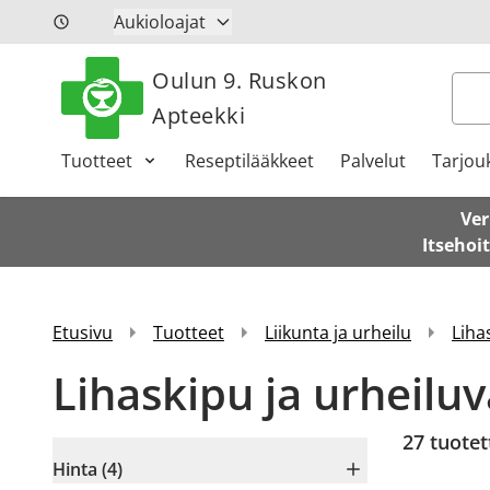
Siirry sisältöön
Aukioloajat
Oulun 9. Ruskon
Hak
Apteekki
Tuotteet
Reseptilääkkeet
Palvelut
Tarjou
Ver
Itsehoi
Etusivu
Tuotteet
Liikunta ja urheilu
Liha
Lihaskipu ja urheil
27
tuotet
Hinta (4)