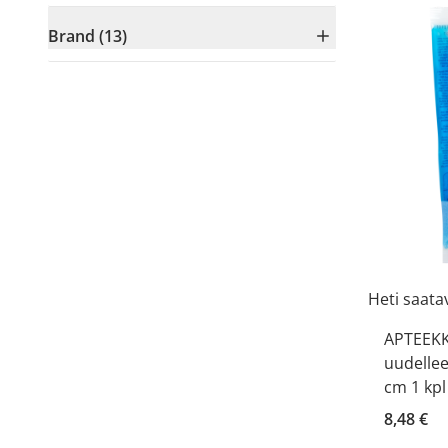
Brand (13)
Heti saatav
APTEEKK
uudellee
cm 1 kpl
8,48 €