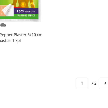
illa
Pepper Plaster 6x10 cm
aastari 1 kpl
Sivu
You're currently
/
2
Me