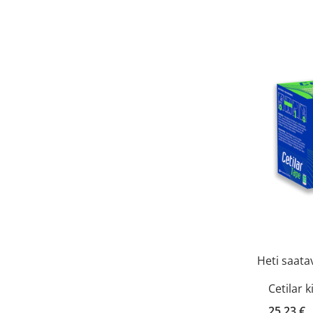
Heti saatav
Cetilar 
25,23 €