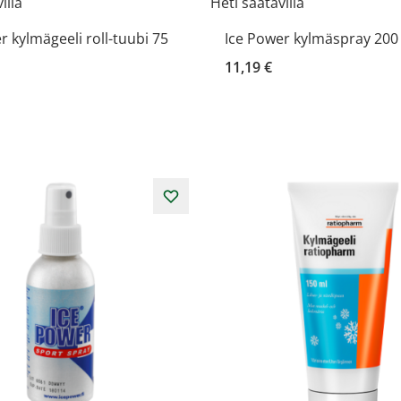
illa
Heti saatavilla
r kylmägeeli roll-tuubi 75
Ice Power kylmäspray 200
11,19 €