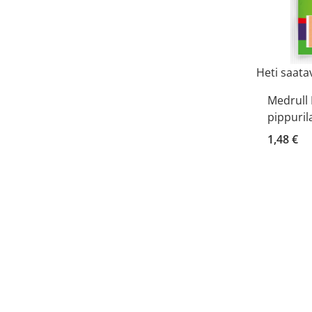
Heti saatav
Medrull 
pippuril
1,48 €