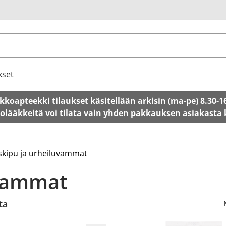
u
kset
kkoapteekki tilaukset käsitellään arkisin (ma-pe) 8.30-1
tolääkkeitä voi tilata vain yhden pakkauksen asiakasta
skipu ja urheiluvammat
uvammat
ta