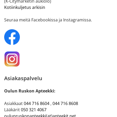
(K-Citymarketin aukiolo)
Kotiinkuljetus arkisin
Seuraa meitä Facebookissa ja Instagramissa.
Asiakaspalvelu
Oulun Ruskon Apteekki:
Asiakkaat
044 716 8604
,
044 716 8608
Lääkärit
050 321 4067
oulunruskonapteekki(at)apteekit.net