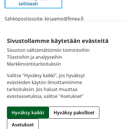
Sähköpostiosoite: kirjaamo@fimea.fi
Fimean vaihde: 029 522 3341
Sivustollamme käytetään evästeitä
Sivuston välttämättömiin toimintoihin
Tilastoihin ja analyyseihin
Markkinointitarkoituksiin
Valitse "Hyväksy kaikki", jos hyväksyt
evästeiden käytön ilmoittamiimme
tarkoituksiin. Jos haluat muuttaa
evästeasetuksia, valitse "Asetukset"
© 2026 Oulun 9. Ruskon Apteekki |
Crasman eApteekki
Hyväksy kaikki
Hyväksy pakolliset
Hallitse evästeitä
Asetukset