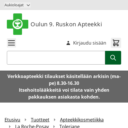
Siirry sisältöön
Aukioloajat
Oulun 9. Ruskon Apteekki
Kirjaudu sisään
Haku
Verkkoapteekki tilaukset käsitellään arkisin (ma-
pe) 8.30-16.30
Itsehoitolääkkeitä voi tilata vain yhden
pakkauksen asiakasta kohden.
Etusivu
Tuotteet
Apteekkikosmetiikka
La Roche-Posay
Toleriane