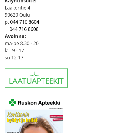
Käyntiosoite:
Laakeritie 4
90620 Oulu
p.
044 716 8604
044 716 8608
Avoinna:
ma-pe 8.30 - 20
la 9 - 17
su 12-17