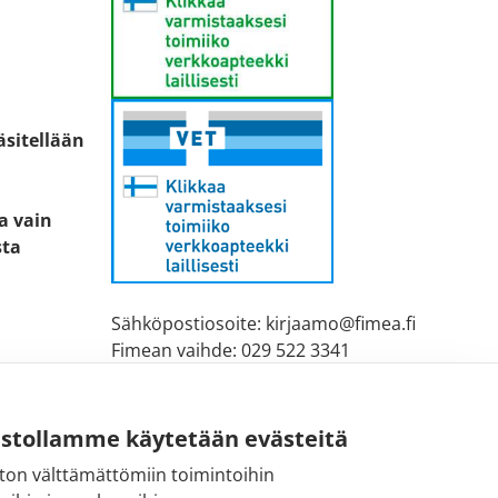
äsitellään
ta vain
sta
Sähköpostiosoite: kirjaamo@fimea.fi
Fimean vaihde: 029 522 3341
ustollamme käytetään evästeitä
ton välttämättömiin toimintoihin