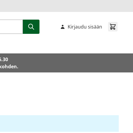
Kirjaudu sisään
6.30
 kohden.