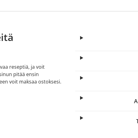
itä
aa reseptiä, ja voit
 sinun pitää ensin
lkeen voit maksaa ostoksesi.
A