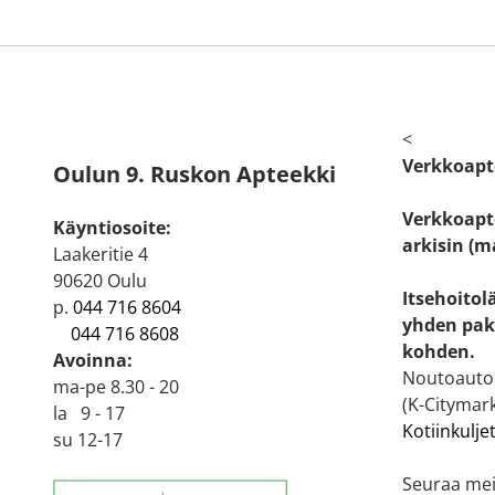
<
Verkkoapt
Oulun 9. Ruskon Apteekki
Verkkoapte
Käyntiosoite:
arkisin (m
Laakeritie 4
90620 Oulu
Itsehoitol
p.
044 716 8604
yhden pak
044 716 8608
kohden.
Avoinna:
Noutoautom
ma-pe 8.30 - 20
(K-Citymark
la 9 - 17
Kotiinkulje
su 12-17
Seuraa mei