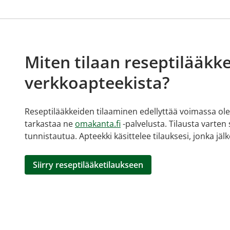
Miten tilaan reseptilääkke
verkkoapteekista?
Reseptilääkkeiden tilaaminen edellyttää voimassa olev
tarkastaa ne
omakanta.fi
-palvelusta. Tilausta varten
tunnistautua. Apteekki käsittelee tilauksesi, jonka jä
Siirry reseptilääketilaukseen