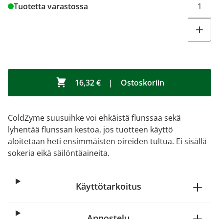
Tuotetta varastossa
16,32 €
|
Ostoskoriin
ColdZyme suusuihke voi ehkäistä flunssaa sekä
lyhentää flunssan kestoa, jos tuotteen käyttö
aloitetaan heti ensimmäisten oireiden tultua. Ei sisällä
sokeria eikä säilöntäaineita.
Käyttötarkoitus
Annostelu