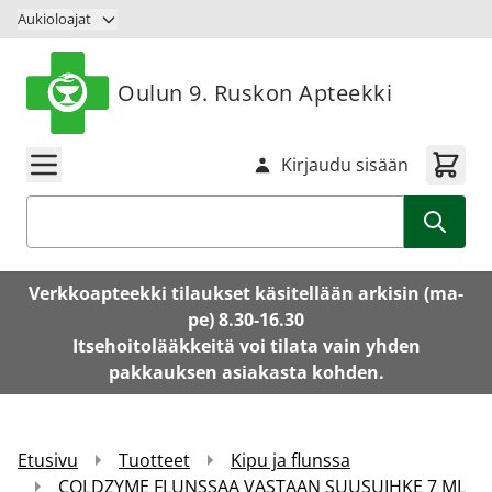
Siirry sisältöön
Aukioloajat
Oulun 9. Ruskon Apteekki
Kirjaudu sisään
Haku
Verkkoapteekki tilaukset käsitellään arkisin (ma-
pe) 8.30-16.30
Itsehoitolääkkeitä voi tilata vain yhden
pakkauksen asiakasta kohden.
Etusivu
Tuotteet
Kipu ja flunssa
COLDZYME FLUNSSAA VASTAAN SUUSUIHKE 7 ML