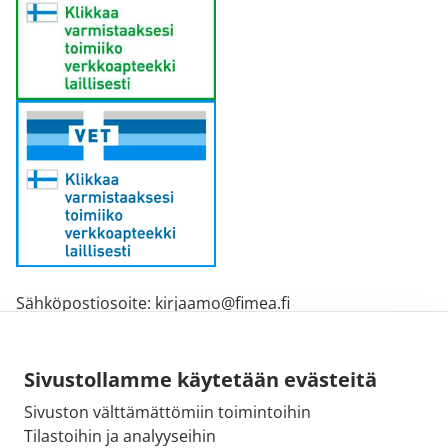
Sähköpostiosoite: kirjaamo@fimea.fi
Fimean vaihde: 029 522 3341
Sivustollamme käytetään evästeitä
Sivuston välttämättömiin toimintoihin
Tilastoihin ja analyyseihin