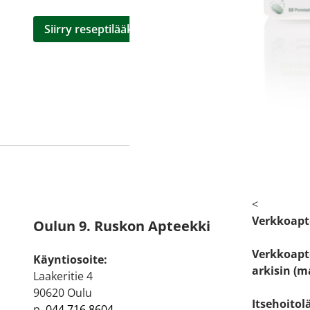
Siirry reseptilääketilaukseen
<
Verkkoapt
Oulun 9. Ruskon Apteekki
Verkkoapte
Käyntiosoite:
arkisin (m
Laakeritie 4
90620 Oulu
Itsehoitol
p.
044 716 8604