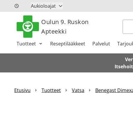
Siirry sisältöön
Aukioloajat
Oulun 9. Ruskon
Hak
Apteekki
Tuotteet
Reseptilääkkeet
Palvelut
Tarjou
Ver
Itsehoi
Etusivu
Tuotteet
Vatsa
Benegast Dimexan