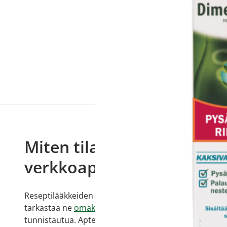
Miten tilaan reseptilääkke
verkkoapteekista?
Reseptilääkkeiden tilaaminen edellyttää voimassa olev
tarkastaa ne
omakanta.fi
-palvelusta. Tilausta varten
tunnistautua. Apteekki käsittelee tilauksesi, jonka jä