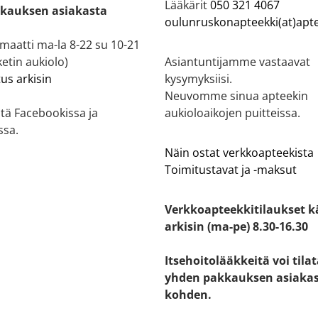
Lääkärit
050 321 4067
kauksen asiakasta
oulunruskonapteekki(at)apte
aatti ma-la 8-22 su 10-21
etin aukiolo)
Asiantuntijamme vastaavat
tus arkisin
kysymyksiisi.
Neuvomme sinua apteekin
tä Facebookissa ja
aukioloaikojen puitteissa.
ssa.
Näin ostat verkkoapteekista
Toimitustavat ja -maksut
Verkkoapteekkitilaukset k
arkisin (ma-pe) 8.30-16.30
Itsehoitolääkkeitä voi tila
yhden pakkauksen asiaka
kohden.