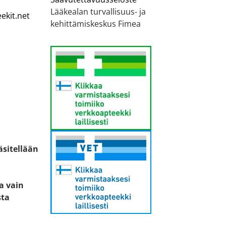
Lääkealan turvallisuus- ja
ekit.net
kehittämiskeskus Fimea
äsitellään
ta vain
sta