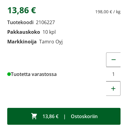
13,86 €
198,00 € / kg
Tuotekoodi
2106227
Pakkauskoko
10 kpl
Markkinoija
Tamro Oyj
Muuta tuot
Tuotetta varastossa
13,86 €
|
Ostoskoriin