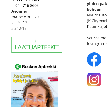
yhden pak
044 716 8608
kohden.
Avoinna:
Noutoautom
ma-pe 8.30 - 20
(K-Citymark
la 9 - 17
Kotiinkulje
su 12-17
Seuraa mei
Instagrami