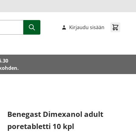
Kirjaudu sisään
6.30
 kohden.
Benegast Dimexanol adult
poretabletti 10 kpl