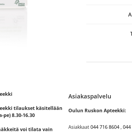
A
eekki
Asiakaspalvelu
ekki tilaukset käsitellään
Oulun Ruskon Apteekki:
a-pe) 8.30-16.30
Asiakkaat
044 716 8604
,
044
ääkkeitä voi tilata vain