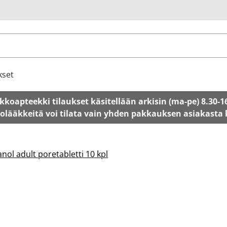
u
kset
kkoapteekki tilaukset käsitellään arkisin (ma-pe) 8.30-1
tolääkkeitä voi tilata vain yhden pakkauksen asiakasta
ol adult poretabletti 10 kpl