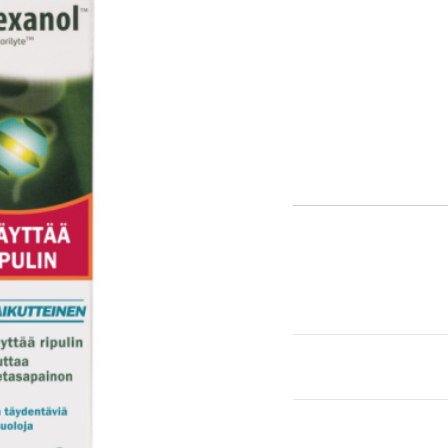
itä
aa reseptiä, ja voit
 sinun pitää ensin
lkeen voit maksaa ostoksesi.