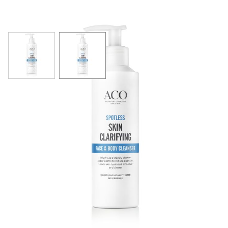
View larger image
View larger image
ACO Spotless Skin Clarifying Face & Body
Cleanser 200 ml
11,76 €
14,70 €
58,80 € / l
Tuotekoodi
2194918
Pakkauskoko
200 ml
Markkinoija
Perrigo Suomi Oy
Brand
Aco