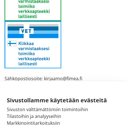
Sähköpostiosoite: kirjaamo@fimea.fi
Fimean vaihde: 029 522 3341
Sivustollamme käytetään evästeitä
Sivuston välttämättömiin toimintoihin
Tilastoihin ja analyyseihin
Markkinointitarkoituksiin