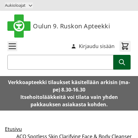
Siirry sisältöön
Aukioloajat
Oulun 9. Ruskon Apteekki
Kirjaudu sisään
Haku
Verkkoapteekki tilaukset käsitellään arkisin (ma-
pe) 8.30-16.30
Itsehoitolääkkeitä voi tilata vain yhden
pakkauksen asiakasta kohden.
Etusivu
ACO Spotless Skin Clarifying Face & Body Cleanser