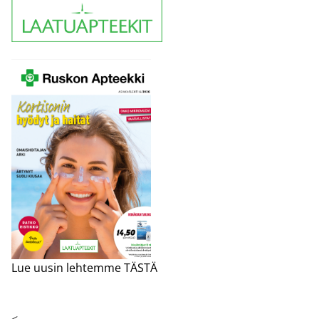
Lue uusin lehtemme TÄSTÄ
<