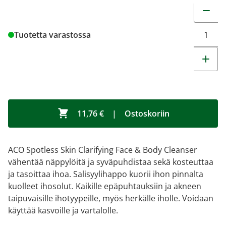
Muuta t
Tuotetta varastossa
11,76 €
|
Ostoskoriin
ACO Spotless Skin Clarifying Face & Body Cleanser
vähentää näppylöitä ja syväpuhdistaa sekä kosteuttaa
ja tasoittaa ihoa. Salisyylihappo kuorii ihon pinnalta
kuolleet ihosolut. Kaikille epäpuhtauksiin ja akneen
taipuvaisille ihotyypeille, myös herkälle iholle. Voidaan
käyttää kasvoille ja vartalolle.