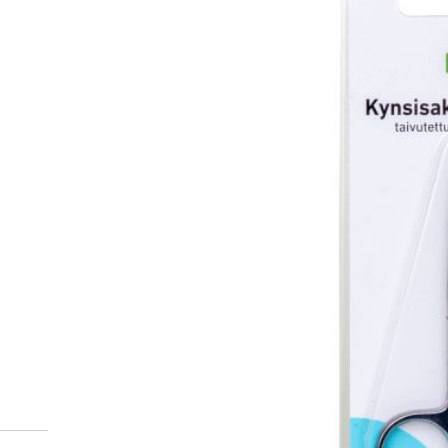
Miten tilaan reseptilääkke
verkkoapteekista?
Reseptilääkkeiden tilaaminen edellyttää voimassa olev
tarkastaa ne
omakanta.fi
-palvelusta. Tilausta varten
tunnistautua. Apteekki käsittelee tilauksesi, jonka jä
Siirry reseptilääketilaukseen