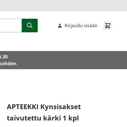
Kirjaudu sisään
6.30
 kohden.
APTEEKKI Kynsisakset
taivutettu kärki 1 kpl