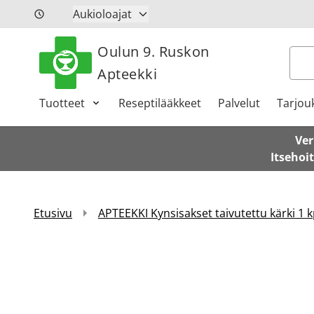
Siirry sisältöön
Aukioloajat
Oulun 9. Ruskon
Hak
Apteekki
Tuotteet
Reseptilääkkeet
Palvelut
Tarjou
Ver
Itsehoi
Etusivu
APTEEKKI Kynsisakset taivutettu kärki 1 k