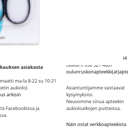
eekki
Asiakaspalvelu
ekki tilaukset käsitellään
Oulun Ruskon Apteekki:
a-pe) 8.30-16.30
Asiakkaat
044 716 8604
,
044
ääkkeitä voi tilata vain
Lääkärit
050 321 4067
kauksen asiakasta
oulunruskonapteekki(at)apte
aatti ma-la 8-22 su 10-21
etin aukiolo)
Asiantuntijamme vastaavat
tus arkisin
kysymyksiisi.
Neuvomme sinua apteekin
tä Facebookissa ja
aukioloaikojen puitteissa.
ssa.
Näin ostat verkkoapteekista