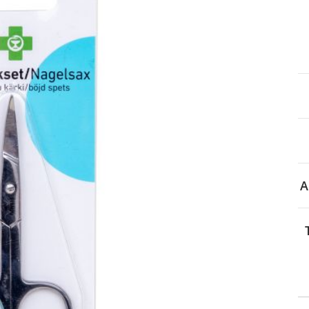
itä
aa reseptiä, ja voit
 sinun pitää ensin
lkeen voit maksaa ostoksesi.
A