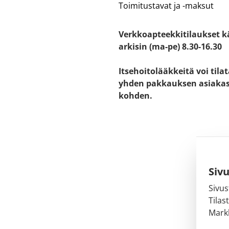
Toimitustavat ja -maksut
Verkkoapteekkitilaukset k
arkisin (ma-pe) 8.30-16.30
Itsehoitolääkkeitä voi tila
yhden pakkauksen asiaka
kohden.
Siv
Sivus
Tilas
Markk