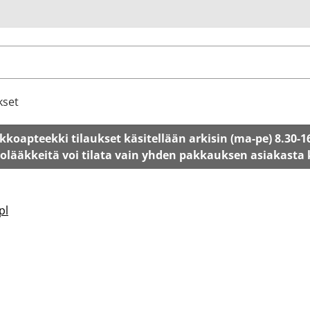
u
kset
kkoapteekki tilaukset käsitellään arkisin (ma-pe) 8.30-1
tolääkkeitä voi tilata vain yhden pakkauksen asiakasta
pl