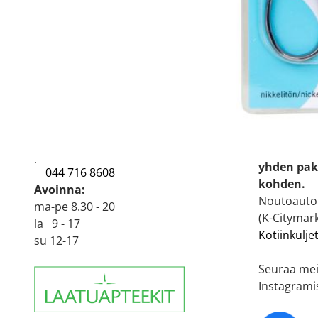
<
Verkkoapt
Oulun 9. Ruskon Apteekki
Verkkoapte
Käyntiosoite:
arkisin (m
Laakeritie 4
90620 Oulu
Itsehoitol
p.
044 716 8604
yhden pak
044 716 8608
kohden.
Avoinna:
Noutoautom
ma-pe 8.30 - 20
(K-Citymark
la 9 - 17
Kotiinkulje
su 12-17
Seuraa mei
Instagrami