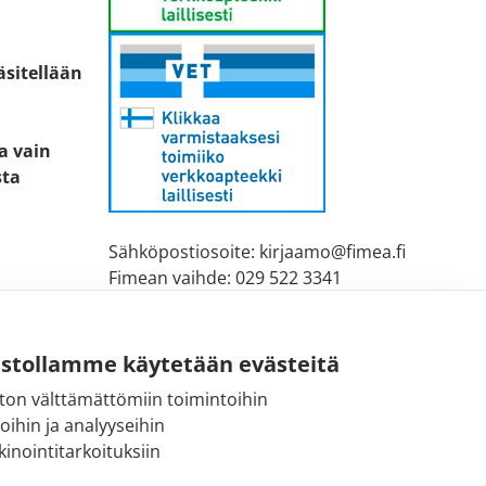
äsitellään
ta vain
sta
Sähköpostiosoite: kirjaamo@fimea.fi
Fimean vaihde: 029 522 3341
ustollamme käytetään evästeitä
ton välttämättömiin toimintoihin
toihin ja analyyseihin
inointitarkoituksiin