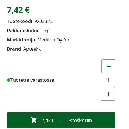
7,42 €
Tuotekoodi
9203323
Pakkauskoko
1 kpl
Markkinoija
Medifon Oy Ab
Brand
Apteekki
Muuta tuot
Tuotetta varastossa
7,42 €
|
Ostoskoriin