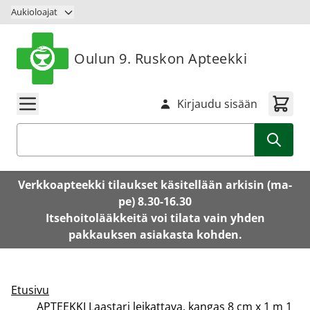
Siirry sisältöön
Aukioloajat
Oulun 9. Ruskon Apteekki
Kirjaudu sisään
Haku
Verkkoapteekki tilaukset käsitellään arkisin (ma-
pe) 8.30-16.30
Itsehoitolääkkeitä voi tilata vain yhden
pakkauksen asiakasta kohden.
Etusivu
APTEEKKI Laastari leikattava, kangas 8 cm x 1 m 1