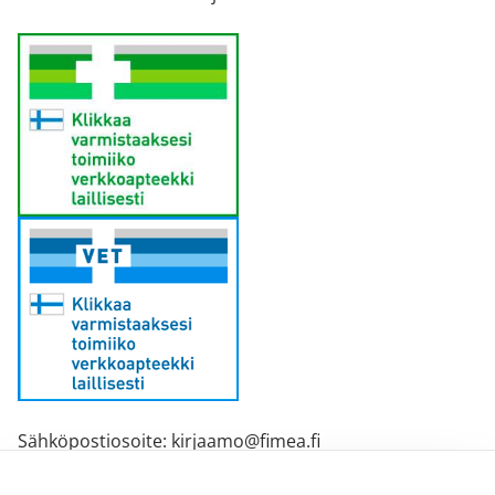
Sähköpostiosoite: kirjaamo@fimea.fi
Fimean vaihde: 029 522 3341