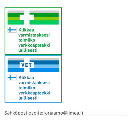
Sähköpostiosoite: kirjaamo@fimea.fi
Fimean vaihde: 029 522 3341