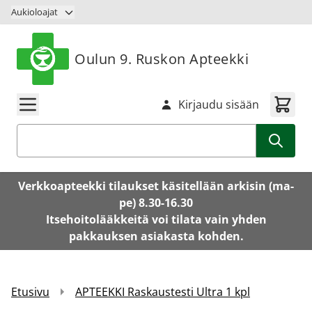
Siirry sisältöön
Aukioloajat
Oulun 9. Ruskon Apteekki
Kirjaudu sisään
Haku
Verkkoapteekki tilaukset käsitellään arkisin (ma-
pe) 8.30-16.30
Itsehoitolääkkeitä voi tilata vain yhden
pakkauksen asiakasta kohden.
Etusivu
APTEEKKI Raskaustesti Ultra 1 kpl