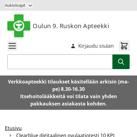
Siirry sisältöön
Aukioloajat
Oulun 9. Ruskon Apteekki
Kirjaudu sisään
Haku
Verkkoapteekki tilaukset käsitellään arkisin (ma-
pe) 8.30-16.30
Itsehoitolääkkeitä voi tilata vain yhden
pakkauksen asiakasta kohden.
Etusivu
Clearblue digitaalinen ovulaatiotesti 10 KPL