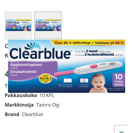
View larger image
View larger image
Clearblue digitaalinen ovulaatiotesti 10
KPL
47,09 €
Tuotekoodi
2117323
Pakkauskoko
10 KPL
Markkinoija
Tamro Oyj
Brand
Clearblue
Muuta t