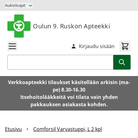
Siirry sisältöön
Aukioloajat
Oulun 9. Ruskon Apteekki
Kirjaudu sisään
Haku
Verkkoapteekki tilaukset käsitellään arkisin (ma-
pe) 8.30-16.30
Itsehoitolääkkeitä voi tilata vain yhden
pakkauksen asiakasta kohden.
Etusivu
Comforsil Varvastuppi, L 2 kpl