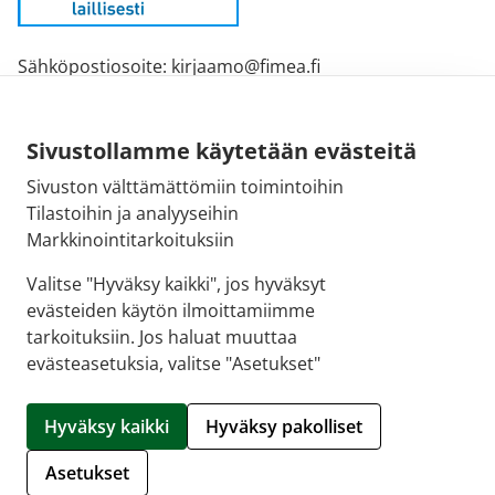
Sähköpostiosoite: kirjaamo@fimea.fi
Fimean vaihde: 029 522 3341
Sivustollamme käytetään evästeitä
Sivuston välttämättömiin toimintoihin
Tilastoihin ja analyyseihin
Markkinointitarkoituksiin
Valitse "Hyväksy kaikki", jos hyväksyt
evästeiden käytön ilmoittamiimme
tarkoituksiin. Jos haluat muuttaa
evästeasetuksia, valitse "Asetukset"
© 2026 Oulun 9. Ruskon Apteekki |
Crasman eApteekki
Hyväksy kaikki
Hyväksy pakolliset
Hallitse evästeitä
Asetukset