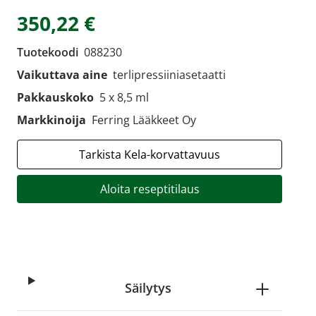
350,22 €
Tuotekoodi
088230
Vaikuttava aine
terlipressiiniasetaatti
Pakkauskoko
5 x 8,5 ml
Markkinoija
Ferring Lääkkeet Oy
Tarkista Kela-korvattavuus
Aloita reseptitilaus
Säilytys