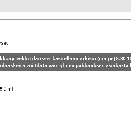
u
kset
kkoapteekki tilaukset käsitellään arkisin (ma-pe) 8.30-1
tolääkkeitä voi tilata vain yhden pakkauksen asiakasta
8,5 ml