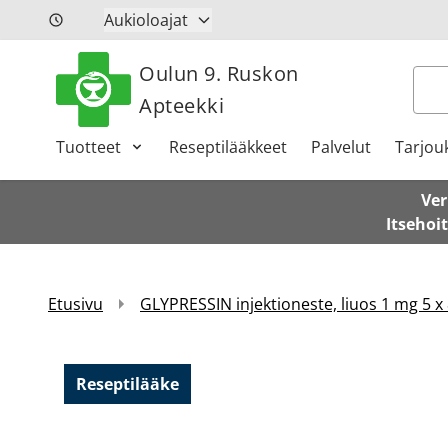
Siirry sisältöön
Aukioloajat
Oulun 9. Ruskon
Hak
Apteekki
Tuotteet
Reseptilääkkeet
Palvelut
Tarjou
Ver
Itsehoi
Etusivu
GLYPRESSIN injektioneste, liuos 1 mg 5 x 
Reseptilääke