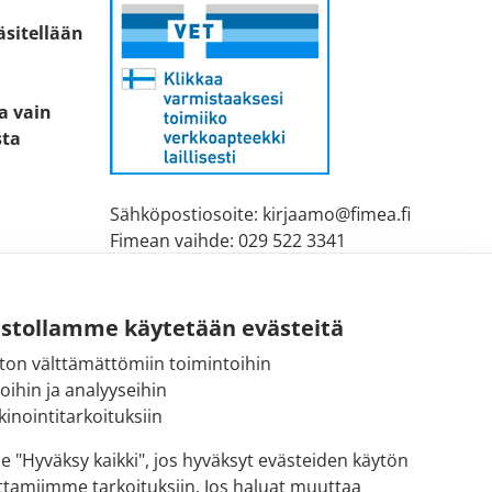
äsitellään
ta vain
sta
Sähköpostiosoite: kirjaamo@fimea.fi
Fimean vaihde: 029 522 3341
ustollamme käytetään evästeitä
ton välttämättömiin toimintoihin
toihin ja analyyseihin
inointitarkoituksiin
se "Hyväksy kaikki", jos hyväksyt evästeiden käytön
ttamiimme tarkoituksiin. Jos haluat muuttaa