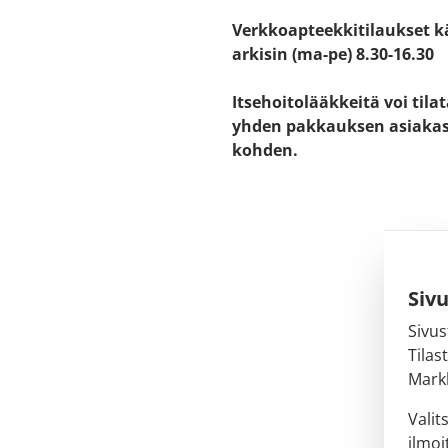
Verkkoapteekkitilaukset k
arkisin (ma-pe) 8.30-16.30
Itsehoitolääkkeitä voi tila
yhden pakkauksen asiaka
kohden.
Siv
Sivus
Tilas
Markk
Valit
ilmoi