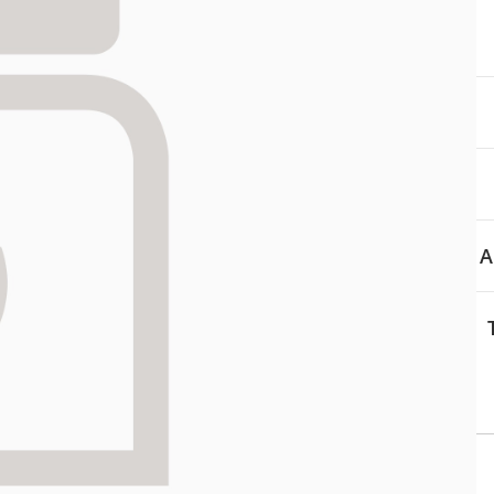
itä
aa reseptiä, ja voit
 sinun pitää ensin
lkeen voit maksaa ostoksesi.
A