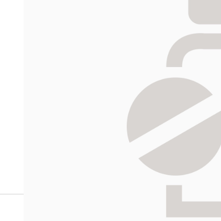
Miten tilaan reseptilääkke
verkkoapteekista?
Reseptilääkkeiden tilaaminen edellyttää voimassa olev
tarkastaa ne
omakanta.fi
-palvelusta. Tilausta varten
tunnistautua. Apteekki käsittelee tilauksesi, jonka jä
Siirry reseptilääketilaukseen