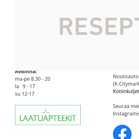
<
Verkkoapt
Oulun 9. Ruskon Apteekki
Verkkoapte
Käyntiosoite:
arkisin (m
Laakeritie 4
90620 Oulu
Itsehoitol
p.
044 716 8604
yhden pak
044 716 8608
kohden.
Avoinna:
Noutoautom
ma-pe 8.30 - 20
(K-Citymark
la 9 - 17
Kotiinkulje
su 12-17
Seuraa mei
Instagrami