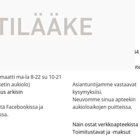
eekki
Asiakaspalvelu
ekki tilaukset käsitellään
Oulun Ruskon Apteekki:
a-pe) 8.30-16.30
Asiakkaat
044 716 8604
,
044
ääkkeitä voi tilata vain
Lääkärit
050 321 4067
kauksen asiakasta
oulunruskonapteekki(at)apte
aatti ma-la 8-22 su 10-21
etin aukiolo)
Asiantuntijamme vastaavat
tus arkisin
kysymyksiisi.
Neuvomme sinua apteekin
tä Facebookissa ja
aukioloaikojen puitteissa.
ssa.
Näin ostat verkkoapteekista
Toimitustavat ja -maksut