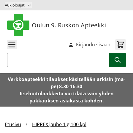
Siirry sisältöön
Aukioloajat
Oulun 9. Ruskon Apteekki
Kirjaudu sisään
Haku
Verkkoapteekki tilaukset käsitellään arkisin (ma-
pe) 8.30-16.30
Itsehoitolääkkeitä voi tilata vain yhden
pakkauksen asiakasta kohden.
Etusivu
HIPREX jauhe 1 g 100 kpl