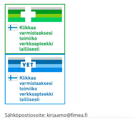
Sähköpostiosoite: kirjaamo@fimea.fi
Fimean vaihde: 029 522 3341