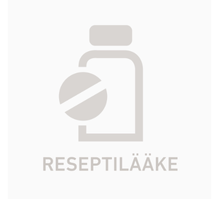
HIPREX jauhe 1 g 100 kpl
65,90 €
Tuotekoodi
005769
Vaikuttava aine
metenamiinihippuraatti
Pakkauskoko
100 kpl
Markkinoija
Viatris Oy
Tarkista Kela-korvattavuus
Aloita reseptitilaus