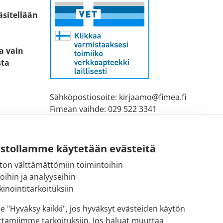
äsitellään
ta vain
sta
Sähköpostiosoite: kirjaamo@fimea.fi
Fimean vaihde: 029 522 3341
ustollamme käytetään evästeitä
ton välttämättömiin toimintoihin
toihin ja analyyseihin
inointitarkoituksiin
se "Hyväksy kaikki", jos hyväksyt evästeiden käytön
ttamiimme tarkoituksiin. Jos haluat muuttaa