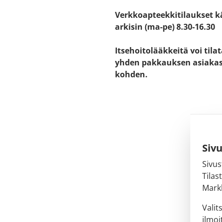
Verkkoapteekkitilaukset k
arkisin (ma-pe) 8.30-16.30
Itsehoitolääkkeitä voi tila
yhden pakkauksen asiaka
kohden.
Siv
Sivus
Tilas
Markk
Valit
ilmoi