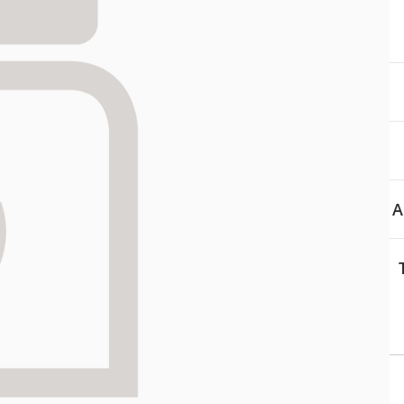
itä
aa reseptiä, ja voit
 sinun pitää ensin
lkeen voit maksaa ostoksesi.
A