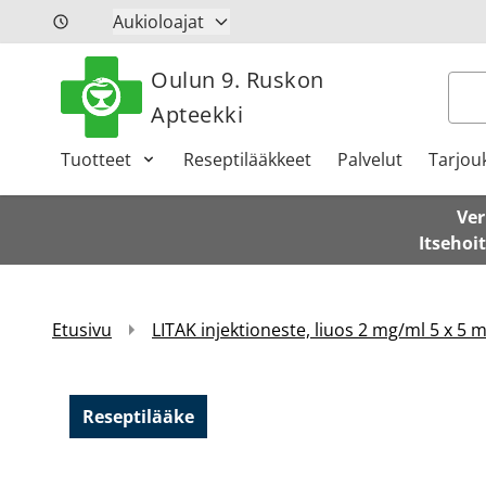
Siirry sisältöön
Aukioloajat
Oulun 9. Ruskon
Hak
Apteekki
Tuotteet
Reseptilääkkeet
Palvelut
Tarjou
Ver
Itsehoi
Etusivu
LITAK injektioneste, liuos 2 mg/ml 5 x 5 m
Reseptilääke