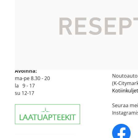
<
Verkkoapt
Oulun 9. Ruskon Apteekki
Verkkoapte
Käyntiosoite:
arkisin (m
Laakeritie 4
90620 Oulu
Itsehoitol
p.
044 716 8604
yhden pak
044 716 8608
kohden.
Avoinna:
Noutoautom
ma-pe 8.30 - 20
(K-Citymark
la 9 - 17
Kotiinkulje
su 12-17
Seuraa mei
Instagrami