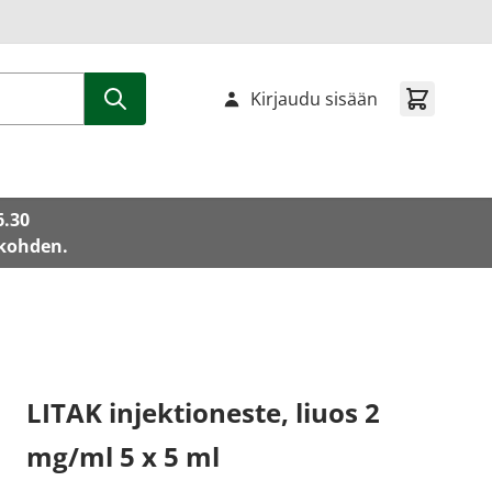
Kirjaudu sisään
6.30
 kohden.
LITAK injektioneste, liuos 2
mg/ml 5 x 5 ml