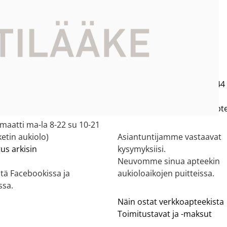
eekki
Asiakaspalvelu
ekki tilaukset käsitellään
Oulun Ruskon Apteekki:
a-pe) 8.30-16.30
Asiakkaat
044 716 8604
,
044
ääkkeitä voi tilata vain
Lääkärit
050 321 4067
kauksen asiakasta
oulunruskonapteekki(at)apte
aatti ma-la 8-22 su 10-21
etin aukiolo)
Asiantuntijamme vastaavat
tus arkisin
kysymyksiisi.
Neuvomme sinua apteekin
tä Facebookissa ja
aukioloaikojen puitteissa.
ssa.
Näin ostat verkkoapteekista
Toimitustavat ja -maksut