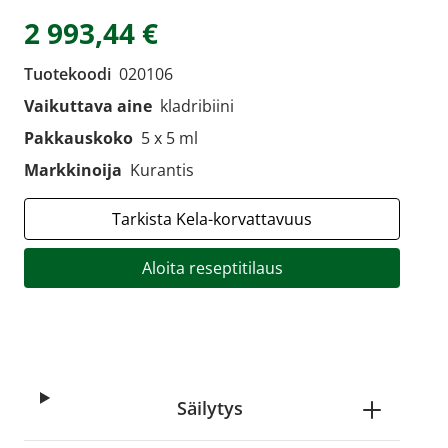
2 993,44 €
Tuotekoodi
020106
Vaikuttava aine
kladribiini
Pakkauskoko
5 x 5 ml
Markkinoija
Kurantis
Tarkista Kela-korvattavuus
Aloita reseptitilaus
Säilytys