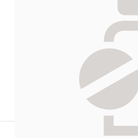
Miten tilaan reseptilääkke
verkkoapteekista?
Reseptilääkkeiden tilaaminen edellyttää voimassa olev
tarkastaa ne
omakanta.fi
-palvelusta. Tilausta varten
tunnistautua. Apteekki käsittelee tilauksesi, jonka jä
Siirry reseptilääketilaukseen