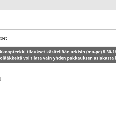
u
kset
kkoapteekki tilaukset käsitellään arkisin (ma-pe) 8.30-1
tolääkkeitä voi tilata vain yhden pakkauksen asiakasta
l