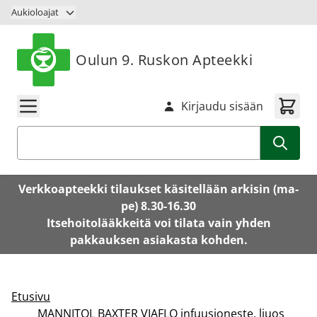
Siirry sisältöön
Aukioloajat
Oulun 9. Ruskon Apteekki
Kirjaudu sisään
Haku
Verkkoapteekki tilaukset käsitellään arkisin (ma-
pe) 8.30-16.30
Itsehoitolääkkeitä voi tilata vain yhden
pakkauksen asiakasta kohden.
Etusivu
MANNITOL BAXTER VIAFLO infuusioneste, liuos