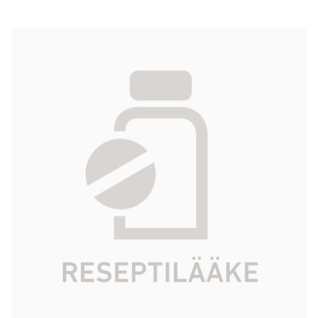
MANNITOL BAXTER VIAFLO infuusioneste,
liuos 150 mg/ml Dripless 20 x 500 ml
116,46 €
Tuotekoodi
551388
Vaikuttava aine
mannitoli
Pakkauskoko
20 x 500 ml
Markkinoija
Baxter Oy
Tarkista Kela-korvattavuus
Aloita reseptitilaus