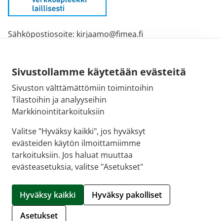
Sähköpostiosoite: kirjaamo@fimea.fi
Fimean vaihde: 029 522 3341
Sivustollamme käytetään evästeitä
Sivuston välttämättömiin toimintoihin
Tilastoihin ja analyyseihin
Markkinointitarkoituksiin
Valitse "Hyväksy kaikki", jos hyväksyt
evästeiden käytön ilmoittamiimme
tarkoituksiin. Jos haluat muuttaa
evästeasetuksia, valitse "Asetukset"
© 2026 Oulun 9. Ruskon Apteekki |
Crasman eApteekki
Hyväksy kaikki
Hyväksy pakolliset
Hallitse evästeitä
Asetukset