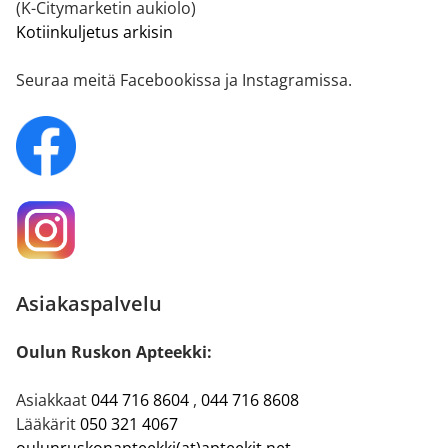
(K-Citymarketin aukiolo)
Kotiinkuljetus arkisin
Seuraa meitä Facebookissa ja Instagramissa.
Asiakaspalvelu
Oulun Ruskon Apteekki:
Asiakkaat
044 716 8604
,
044 716 8608
Lääkärit
050 321 4067
oulunruskonapteekki(at)apteekit.net