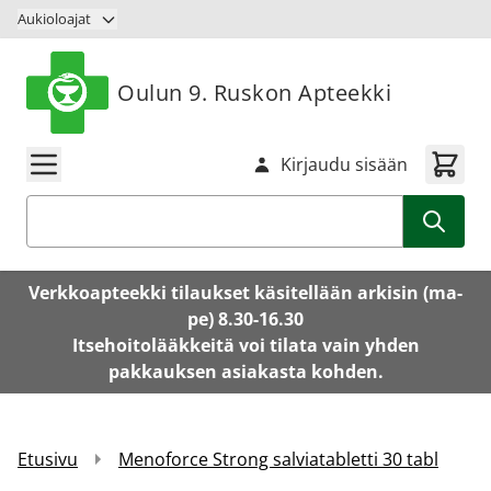
Siirry sisältöön
Aukioloajat
Oulun 9. Ruskon Apteekki
Kirjaudu sisään
Haku
Verkkoapteekki tilaukset käsitellään arkisin (ma-
pe) 8.30-16.30
Itsehoitolääkkeitä voi tilata vain yhden
pakkauksen asiakasta kohden.
Etusivu
Menoforce Strong salviatabletti 30 tabl