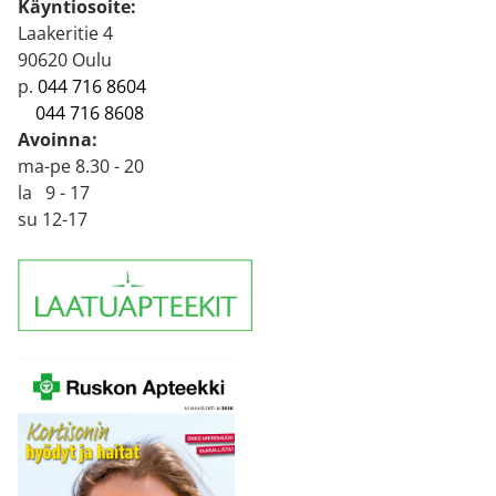
Käyntiosoite:
Laakeritie 4
90620 Oulu
p.
044 716 8604
044 716 8608
Avoinna:
ma-pe 8.30 - 20
la 9 - 17
su 12-17