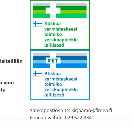
äsitellään
ta vain
sta
Sähköpostiosoite: kirjaamo@fimea.fi
Fimean vaihde: 029 522 3341