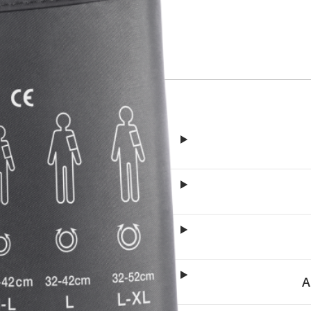
itä
aa reseptiä, ja voit
 sinun pitää ensin
lkeen voit maksaa ostoksesi.
A