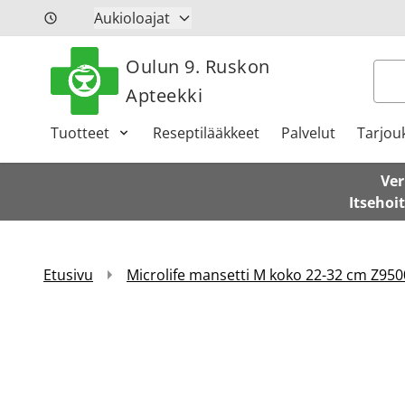
Siirry sisältöön
Aukioloajat
Oulun 9. Ruskon
Hak
Apteekki
Tuotteet
Reseptilääkkeet
Palvelut
Tarjou
Ver
Itsehoi
Etusivu
Microlife mansetti M koko 22-32 cm Z950