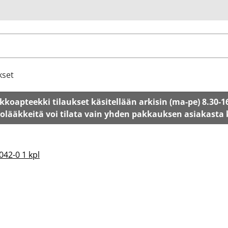
u
kset
kkoapteekki tilaukset käsitellään arkisin (ma-pe) 8.30-1
tolääkkeitä voi tilata vain yhden pakkauksen asiakasta
042-0 1 kpl