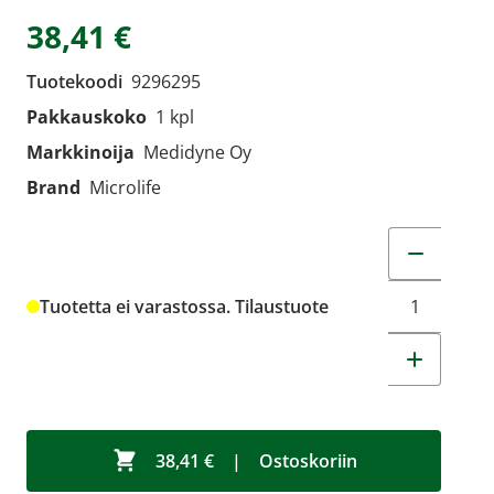
38,41 €
Tuotekoodi
9296295
Pakkauskoko
1 kpl
Markkinoija
Medidyne Oy
Brand
Microlife
Muuta tuot
Tuotetta ei varastossa. Tilaustuote
38,41 €
|
Ostoskoriin