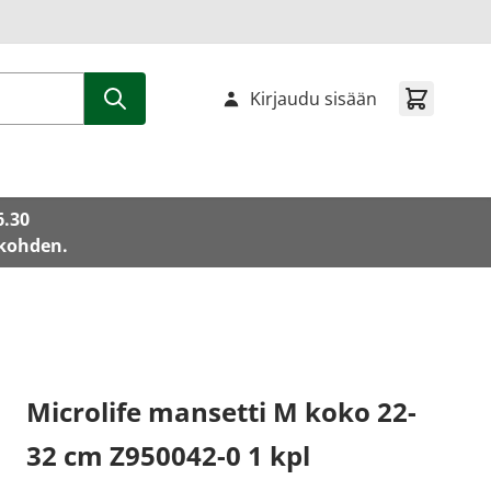
Kirjaudu sisään
6.30
 kohden.
Microlife mansetti M koko 22-
32 cm Z950042-0 1 kpl