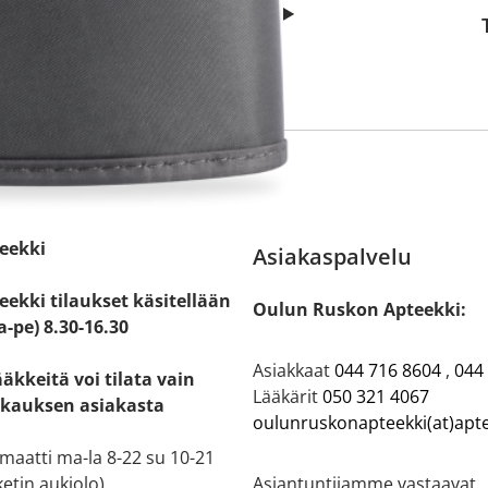
eekki
Asiakaspalvelu
ekki tilaukset käsitellään
Oulun Ruskon Apteekki:
a-pe) 8.30-16.30
Asiakkaat
044 716 8604
,
044
ääkkeitä voi tilata vain
Lääkärit
050 321 4067
kauksen asiakasta
oulunruskonapteekki(at)apte
aatti ma-la 8-22 su 10-21
etin aukiolo)
Asiantuntijamme vastaavat