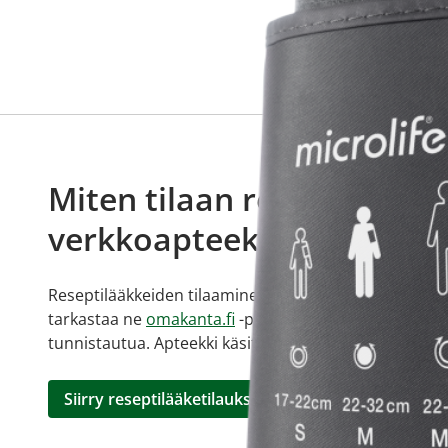
Miten tilaan reseptilääkke
verkkoapteekista?
Reseptilääkkeiden tilaaminen edellyttää voimassa olev
tarkastaa ne
omakanta.fi
-palvelusta. Tilausta varten
tunnistautua. Apteekki käsittelee tilauksesi, jonka jä
Siirry reseptilääketilaukseen