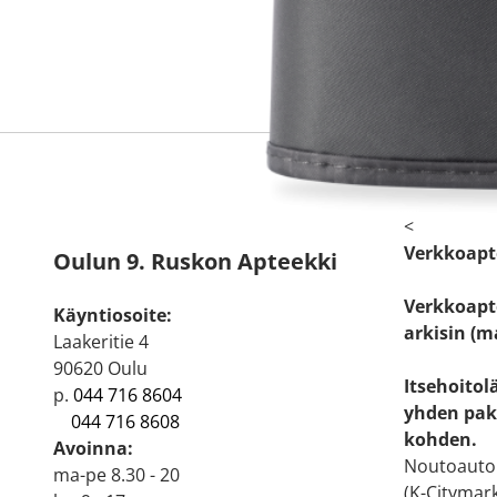
<
Verkkoapt
Oulun 9. Ruskon Apteekki
Verkkoapte
Käyntiosoite:
arkisin (m
Laakeritie 4
90620 Oulu
Itsehoitol
p.
044 716 8604
yhden pak
044 716 8608
kohden.
Avoinna:
Noutoautom
ma-pe 8.30 - 20
(K-Citymark