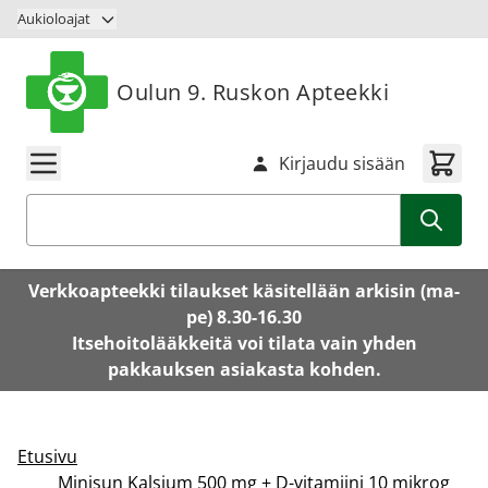
Siirry sisältöön
Aukioloajat
Oulun 9. Ruskon Apteekki
Kirjaudu sisään
Haku
Verkkoapteekki tilaukset käsitellään arkisin (ma-
pe) 8.30-16.30
Itsehoitolääkkeitä voi tilata vain yhden
pakkauksen asiakasta kohden.
Etusivu
Minisun Kalsium 500 mg + D-vitamiini 10 mikrog