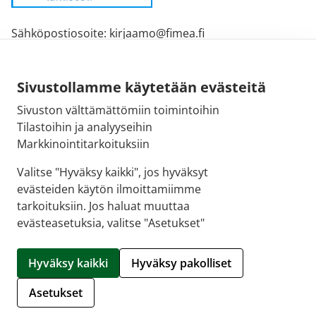
Sähköpostiosoite: kirjaamo@fimea.fi
Fimean vaihde: 029 522 3341
Sivustollamme käytetään evästeitä
Sivuston välttämättömiin toimintoihin
Tilastoihin ja analyyseihin
Markkinointitarkoituksiin
Valitse "Hyväksy kaikki", jos hyväksyt
evästeiden käytön ilmoittamiimme
tarkoituksiin. Jos haluat muuttaa
evästeasetuksia, valitse "Asetukset"
© 2026 Oulun 9. Ruskon Apteekki |
Crasman eApteekki
Hyväksy kaikki
Hyväksy pakolliset
Hallitse evästeitä
Asetukset