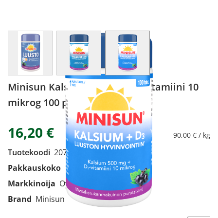
View larger image
View larger image
View larger image
Minisun Kalsium 500 mg + D-vitamiini 10
mikrog 100 purutabl
16,20 €
90,00 € / kg
Tuotekoodi
2076750
Pakkauskoko
100 purutabl
Markkinoija
Oy Verman Ab
Brand
Minisun