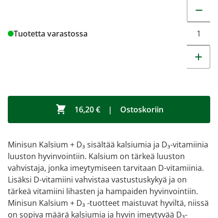
Muuta t
Tuotetta varastossa
16,20 €
|
Ostoskoriin
Minisun Kalsium + D₃ sisältää kalsiumia ja D₃-vitamiinia
luuston hyvinvointiin. Kalsium on tärkeä luuston
vahvistaja, jonka imeytymiseen tarvitaan D-vitamiinia.
Lisäksi D-vitamiini vahvistaa vastustuskykyä ja on
tärkeä vitamiini lihasten ja hampaiden hyvinvointiin.
Minisun Kalsium + D₃ -tuotteet maistuvat hyviltä, niissä
on sopiva määrä kalsiumia ja hyvin imeytyvää D₃-