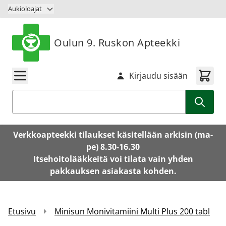
Siirry sisältöön
Aukioloajat
Oulun 9. Ruskon Apteekki
Kirjaudu sisään
Haku
Verkkoapteekki tilaukset käsitellään arkisin (ma-
pe) 8.30-16.30
Itsehoitolääkkeitä voi tilata vain yhden
pakkauksen asiakasta kohden.
Etusivu
Minisun Monivitamiini Multi Plus 200 tabl