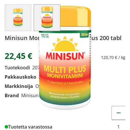
View larger image
View larger image
Minisun Monivitamiini Multi Plus 200 tabl
22,45 €
120,70 € / kg
Tuotekoodi
2071215
Pakkauskoko
200 tabl
Markkinoija
Oy Verman Ab
Brand
Minisun
Muuta t
Tuotetta varastossa