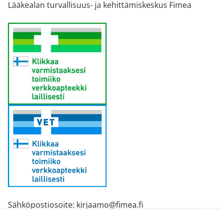
Lääkealan turvallisuus- ja kehittämiskeskus Fimea
Sähköpostiosoite: kirjaamo@fimea.fi
Fimean vaihde: 029 522 3341