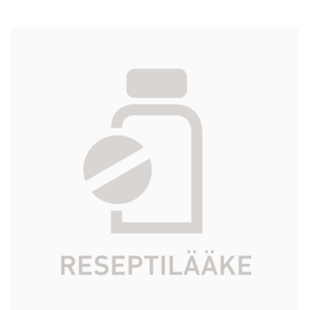
ONDANSETRON FRESENIUS KABI
injektioneste, liuos 2 mg/ml 5 x 2 ml
71,73 €
Tuotekoodi
060523
Vaikuttava aine
ondansetronihydroklorididihydraatti
Pakkauskoko
5 x 2 ml
Markkinoija
Fresenius Kabi Ab
Tarkista Kela-korvattavuus
Aloita reseptitilaus