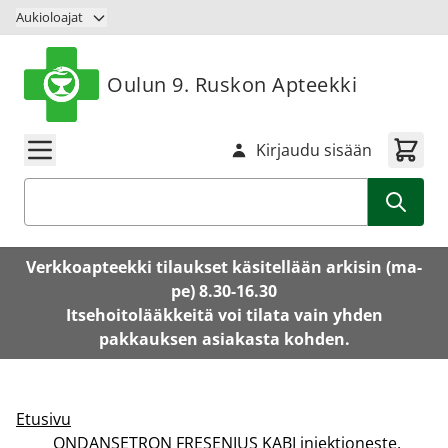
Siirry sisältöön
Aukioloajat
Oulun 9. Ruskon Apteekki
Kirjaudu sisään
Haku
Verkkoapteekki tilaukset käsitellään arkisin (ma-
pe) 8.30-16.30
Itsehoitolääkkeitä voi tilata vain yhden
pakkauksen asiakasta kohden.
Etusivu
ONDANSETRON FRESENIUS KABI injektioneste,