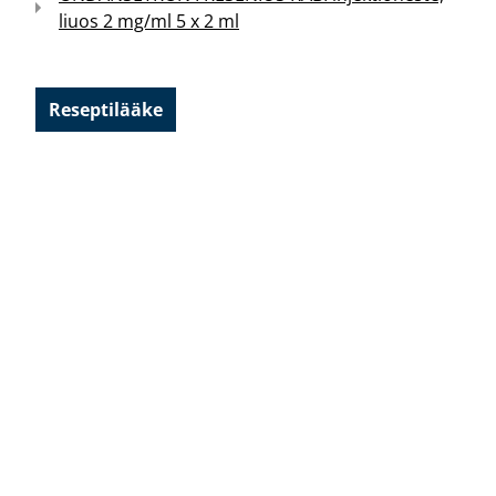
liuos 2 mg/ml 5 x 2 ml
Reseptilääke