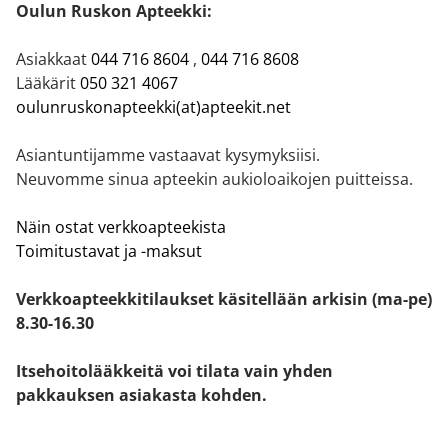
Oulun Ruskon Apteekki:
Asiakkaat
044 716 8604
,
044 716 8608
Lääkärit
050 321 4067
oulunruskonapteekki(at)apteekit.net
Asiantuntijamme vastaavat kysymyksiisi.
Neuvomme sinua apteekin aukioloaikojen puitteissa.
Näin ostat verkkoapteekista
Toimitustavat ja -maksut
Verkkoapteekkitilaukset käsitellään arkisin (ma-pe)
8.30-16.30
Itsehoitolääkkeitä voi tilata vain yhden
pakkauksen asiakasta kohden.