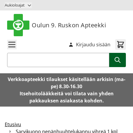
Siirry sisältöön
Aukioloajat
Oulun 9. Ruskon Apteekki
Kirjaudu sisään
Haku
Verkkoapteekki tilaukset käsitellään arkisin (ma-
pe) 8.30-16.30
Itsehoitolääkkeitä voi tilata vain yhden
pakkauksen asiakasta kohden.
Etusivu
Sarvikuono nenänhuuhtelukannu vihreä 1 kpl