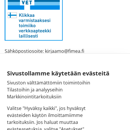
Sähköpostiosoite: kirjaamo@fimea.fi
Fimean vaihde: 029 522 3341
Sivustollamme käytetään evästeitä
Sivuston välttämättömiin toimintoihin
Tilastoihin ja analyyseihin
Markkinointitarkoituksiin
Valitse "Hyväksy kaikki", jos hyväksyt
evästeiden käytön ilmoittamiimme
tarkoituksiin. Jos haluat muuttaa
evästeasetuksia, valitse "Asetukset"